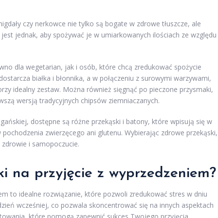
migdały czy nerkowce nie tylko są bogate w zdrowe tłuszcze, ale
 jest jednak, aby spożywać je w umiarkowanych ilościach ze względu
 dla wegetarian, jak i osób, które chcą zredukować spożycie
ostarcza białka i błonnika, a w połączeniu z surowymi warzywami,
orzy idealny zestaw. Można również sięgnąć po pieczone przysmaki,
rowszą wersją tradycyjnych chipsów ziemniaczanych.
ańskiej, dostępne są różne przekąski i batony, które wpisują się w
w pochodzenia zwierzęcego ani glutenu. Wybierając zdrowe przekąski,
e zdrowie i samopoczucie.
i na przyjęcie z wyprzedzeniem?
m to idealne rozwiązanie, które pozwoli zredukować stres w dniu
dzień wcześniej, co pozwala skoncentrować się na innych aspektach
otowania, które pomogą zapewnić sukces Twojego przyjęcia.