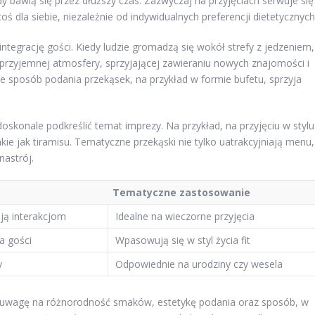
dy bawią się przez dłuższy czas. Zazwyczaj na przyjęciach serwuje się
 dla siebie, niezależnie od indywidualnych preferencji dietetycznych
egrację gości. Kiedy ludzie gromadzą się wokół strefy z jedzeniem,
przyjemnej atmosfery, sprzyjającej zawieraniu nowych znajomości i
e sposób podania przekąsek, na przykład w formie bufetu, sprzyja
konale podkreślić temat imprezy. Na przykład, na przyjęciu w stylu
ie jak tiramisu. Tematyczne przekąski nie tylko uatrakcyjniają menu,
astrój.
Tematyczne zastosowanie
ają interakcjom
Idealne na wieczorne przyjęcia
a gości
Wpasowują się w styl życia fit
y
Odpowiednie na urodziny czy wesela
ić uwagę na różnorodność smaków, estetykę podania oraz sposób, w