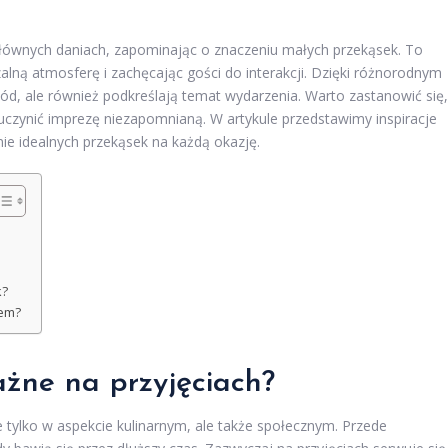
 głównych daniach, zapominając o znaczeniu małych przekąsek. To
lną atmosferę i zachęcając gości do interakcji. Dzięki różnorodnym
ód, ale również podkreślają temat wydarzenia. Warto zastanowić się,
 uczynić imprezę niezapomnianą. W artykule przedstawimy inspiracje
nie idealnych przekąsek na każdą okazję.
k?
iem?
ażne na przyjęciach?
e tylko w aspekcie kulinarnym, ale także społecznym. Przede