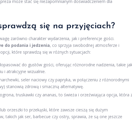
 impreza może stać się niezapomnianym doświadczeniem dla
 sprawdzą się na przyjęciach?
wagę zarówno charakter wydarzenia, jak i preferencje gości.
we do podania i jedzenia
, co sprzyja swobodnej atmosferze i
 opcji, które sprawdzą się w różnych sytuacjach:
opasować do gustów gości, oferując różnorodne nadzienia, takie ja
 i atrakcyjne wizualnie.
marchewki, seler naciowy czy papryka, w połączeniu z różnorodnymi
y) stanowią zdrową i smaczną alternatywę.
grona, truskawki czy ananas, to świeża i orzeźwiająca opcja, która 
ub orzeszki to przekąski, które zawsze cieszą się dużym
takich jak ser, barbecue czy ostry, sprawia, że są one jeszcze