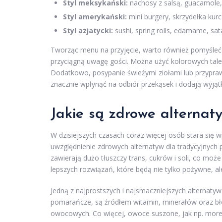
Styl meksykański:
nachosy z salsą, guacamole, 
Styl amerykański:
mini burgery, skrzydełka kur
Styl azjatycki:
sushi, spring rolls, edamame, sat
Tworząc menu na przyjęcie, warto również pomyśle
przyciągną uwagę gości. Można użyć kolorowych taler
Dodatkowo, posypanie świeżymi ziołami lub przypra
znacznie wpłynąć na odbiór przekąsek i dodają wyją
Jakie są zdrowe alternat
W dzisiejszych czasach coraz więcej osób stara się
uwzględnienie zdrowych alternatyw dla tradycyjnych
zawierają dużo tłuszczy trans, cukrów i soli, co m
lepszych rozwiązań, które będą nie tylko pożywne, 
Jedną z najprostszych i najsmaczniejszych alternatyw
pomarańcze, są źródłem witamin, minerałów oraz bł
owocowych. Co więcej, owoce suszone, jak np. morele