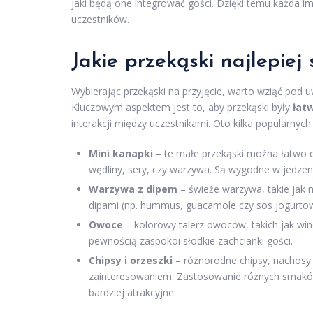
jaki będą one integrować gości. Dzięki temu każda
uczestników.
Jakie przekąski najlepiej
Wybierając przekąski na przyjęcie, warto wziąć pod u
Kluczowym aspektem jest to, aby przekąski były
łat
interakcji między uczestnikami. Oto kilka popularnych
Mini kanapki
– te małe przekąski można łatwo d
wędliny, sery, czy warzywa. Są wygodne w jedzeniu
Warzywa z dipem
– świeże warzywa, takie jak 
dipami (np. hummus, guacamole czy sos jogurtow
Owoce
– kolorowy talerz owoców, takich jak wino
pewnością zaspokoi słodkie zachcianki gości.
Chipsy i orzeszki
– różnorodne chipsy, nachosy l
zainteresowaniem. Zastosowanie różnych smaków, 
bardziej atrakcyjne.