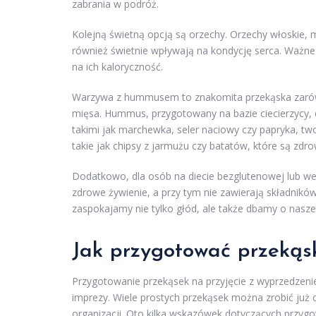
zabrania w podróż.
Kolejną świetną opcją są orzechy. Orzechy włoskie, 
również świetnie wpływają na kondycję serca. Ważne
na ich kaloryczność.
Warzywa z hummusem to znakomita przekąska zarówno
mięsa. Hummus, przygotowany na bazie ciecierzycy, d
takimi jak marchewka, seler naciowy czy papryka, tw
takie jak chipsy z jarmużu czy batatów, które są zd
Dodatkowo, dla osób na diecie bezglutenowej lub weg
zdrowe żywienie, a przy tym nie zawierają składnikó
zaspokajamy nie tylko głód, ale także dbamy o nasz
Jak przygotować przekąsk
Przygotowanie przekąsek na przyjęcie z wyprzedzenie
imprezy. Wiele prostych przekąsek można zrobić już 
organizacji. Oto kilka wskazówek dotyczących przyg