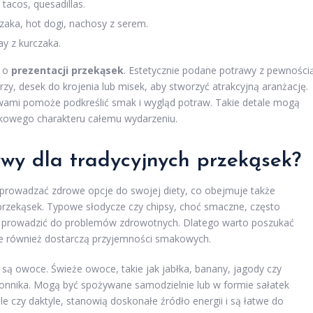
tacos, quesadillas.
czaka, hot dogi, nachosy z serem.
ay z kurczaka.
ć o
prezentacji przekąsek
. Estetycznie podane potrawy z pewności
zy, desek do krojenia lub misek, aby stworzyć atrakcyjną aranżację.
wami pomoże podkreślić smak i wygląd potraw. Takie detale mogą
tkowego charakteru całemu wydarzeniu.
ywy dla tradycyjnych przekąsek?
 wprowadzać zdrowe opcje do swojej diety, co obejmuje także
 przekąsek. Typowe słodycze czy chipsy, choć smaczne, często
oże prowadzić do problemów zdrowotnych. Dlatego warto poszukać
ale również dostarczą przyjemności smakowych.
 są owoce. Świeże owoce, takie jak jabłka, banany, jagody czy
onnika. Mogą być spożywane samodzielnie lub w formie sałatek
 czy daktyle, stanowią doskonałe źródło energii i są łatwe do