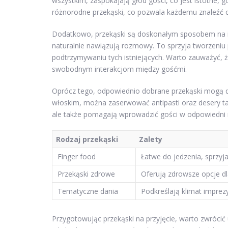
wszystkim, zaspokajają głód gości, co jest istotne, g
różnorodne przekąski, co pozwala każdemu znaleźć coś
Dodatkowo, przekąski są doskonałym sposobem na int
naturalnie nawiązują rozmowy. To sprzyja tworzeniu 
podtrzymywaniu tych istniejących. Warto zauważyć, ż
swobodnym interakcjom między gośćmi.
Oprócz tego, odpowiednio dobrane przekąski mogą dos
włoskim, można zaserwować antipasti oraz desery tak
ale także pomagają wprowadzić gości w odpowiedni n
Rodzaj przekąski
Zalety
Finger food
Łatwe do jedzenia, sprzyj
Przekąski zdrowe
Oferują zdrowsze opcje dl
Tematyczne dania
Podkreślają klimat imprez
Przygotowując przekąski na przyjęcie, warto zwróc