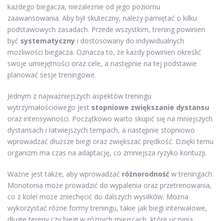
każdego biegacza, niezależnie od jego poziomu
zaawansowania. Aby był skuteczny, należy pamiętać o kilku
podstawowych zasadach. Przede wszystkim, trening powinien
być
systematyczny
i dostosowany do indywidualnych
możliwości biegacza. Oznacza to, że każdy powinien określić
swoje umiejętności oraz cele, a następnie na tej podstawie
planować sesje treningowe.
Jednym z najważniejszych aspektów treningu
wytrzymałościowego jest
stopniowe zwiększanie dystansu
oraz intensywności. Początkowo warto skupić się na mniejszych
dystansach i łatwiejszych tempach, a następnie stopniowo
wprowadzać dłuższe biegi oraz zwiększać prędkość. Dzięki temu
organizm ma czas na adaptację, co zmniejsza ryzyko kontuzji.
Ważne jest także, aby wprowadzać
różnorodność
w treningach.
Monotonia może prowadzić do wypalenia oraz przetrenowania,
co z kolei może zniechęcić do dalszych wysiłków. Można
wykorzystać różne formy treningu, takie jak biegi interwałowe,
długie tereny czy biegi w różnych miejscach, które uczynią