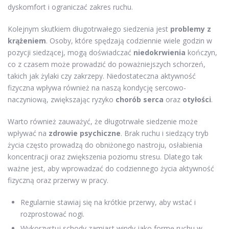
dyskomfort i ograniczać zakres ruchu.
Kolejnym skutkiem długotrwałego siedzenia jest
problemy z
krążeniem
. Osoby, które spędzają codziennie wiele godzin w
pozycji siedzącej, mogą doświadczać
niedokrwienia
kończyn,
co z czasem może prowadzić do poważniejszych schorzeń,
takich jak żylaki czy zakrzepy. Niedostateczna aktywność
fizyczna wpływa również na naszą kondycję sercowo-
naczyniową, zwiększając ryzyko
chorób serca
oraz
otyłości
.
Warto również zauważyć, że długotrwałe siedzenie może
wpływać na
zdrowie psychiczne
. Brak ruchu i siedzący tryb
życia często prowadzą do obniżonego nastroju, osłabienia
koncentracji oraz zwiększenia poziomu stresu. Dlatego tak
ważne jest, aby wprowadzać do codziennego życia aktywność
fizyczną oraz przerwy w pracy.
Regularnie stawiaj się na krótkie przerwy, aby wstać i
rozprostować nogi.
Wykorzystuj schody zamiast windy jako formę ruchu w