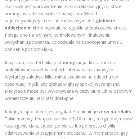
kluczowe jest wprowadzenie technik relaksacyjnych, które
pomogą w radzeniu sobie z napięciem. Wśród
najefektywniejszych metod można wymienić
głębokie
oddychanie
, które pozwala na szybkie zredukowanie stresu.
Polega ono na wolnym, kontrolowanym inhalowaniu i
wydychaniu powietrza, co pozwala na uspokojenie umysłu i
obniżenie poziomu lęku.
Inną skuteczną techniką jest
medytacja
, która można
praktykować nawet w krótkich interwałach czasowych.
Wystarczy zaledwie kilka minut skupienia na oddechu lub
obserwacji myśli, aby zyskać większy spokój wewnętrzny.
Medytacja może być wykonywana w ciszy biura lub w osobnym
pomieszczeniu, jeśli jest dostępne.
Kolejnym sposobem jest regularne robienie
przerw na relaks
.
Takie przerwy, trwające zaledwie 5-10 minut, mogą obejmować
rozciąganie ciała, spacer po biurze lub po prostu chwilę
odstresowania w przyjemnym otoczeniu. W momentach, gdy