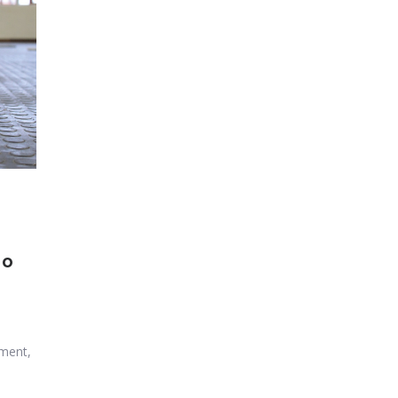
go
ment,