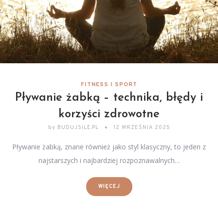
FITNESS I SPORT
Pływanie żabką – technika, błędy i
korzyści zdrowotne
by
BUDUJSILE.PL
12 WRZEŚNIA 2025
Pływanie żabką, znane również jako styl klasyczny, to jeden z
najstarszych i najbardziej rozpoznawalnych…
WIĘCEJ