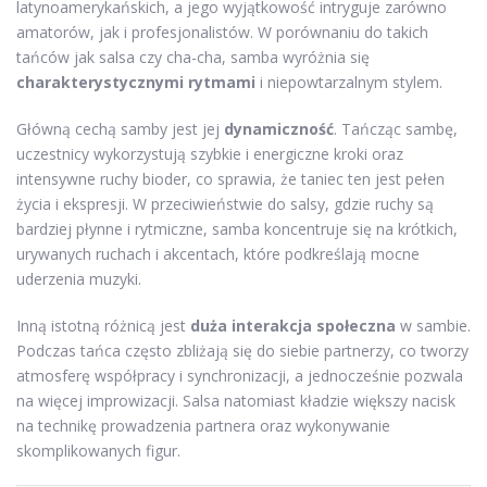
latynoamerykańskich, a jego wyjątkowość intryguje zarówno
amatorów, jak i profesjonalistów. W porównaniu do takich
tańców jak salsa czy cha-cha, samba wyróżnia się
charakterystycznymi rytmami
i niepowtarzalnym stylem.
Główną cechą samby jest jej
dynamiczność
. Tańcząc sambę,
uczestnicy wykorzystują szybkie i energiczne kroki oraz
intensywne ruchy bioder, co sprawia, że taniec ten jest pełen
życia i ekspresji. W przeciwieństwie do salsy, gdzie ruchy są
bardziej płynne i rytmiczne, samba koncentruje się na krótkich,
urywanych ruchach i akcentach, które podkreślają mocne
uderzenia muzyki.
Inną istotną różnicą jest
duża interakcja społeczna
w sambie.
Podczas tańca często zbliżają się do siebie partnerzy, co tworzy
atmosferę współpracy i synchronizacji, a jednocześnie pozwala
na więcej improwizacji. Salsa natomiast kładzie większy nacisk
na technikę prowadzenia partnera oraz wykonywanie
skomplikowanych figur.