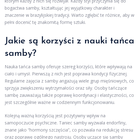
którym każdy z nich się rozwijał. Każdy styl przyczynia się do
bogactwa samby, kształtując jej wyjątkowy charakter i
znaczenie w brazylijskiej tradycji. Warto zgłębić te różnice, aby w
pełni docenić tę znakomitą formę sztuki.
Jakie są korzyści z nauki tańca
samby?
Nauka tańca samby oferuje szereg korzyści, które wpływają na
ciało i umysł. Pierwszą z nich jest poprawa kondycji fizycznej.
Regularne zajęcia z samby angażują wiele grup mięśniowych, co
sprzyja zwiększeniu wytrzymałości oraz siły. Osoby tańczące
sambę zauważają także poprawę koordynacji i elastyczności, co
jest szczególnie ważne w codziennym funkcjonowaniu.
Kolejną ważną korzyścią jest pozytywny wpływ na
samopoczucie psychiczne. Taniec samby wyzwala endorfiny,
znane jako “hormony szczęścia”, co pozwala na redukcję stresu
oraz poprawę ogólnego nastroju. Osoby uczące się samby