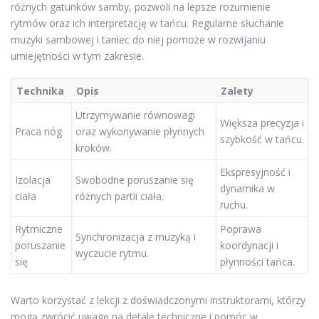
różnych gatunków samby, pozwoli na lepsze rozumienie
rytmów oraz ich interpretację w tańcu. Regularne słuchanie
muzyki sambowej i taniec do niej pomoże w rozwijaniu
umiejętności w tym zakresie.
Technika
Opis
Zalety
Utrzymywanie równowagi
Większa precyzja i
Praca nóg
oraz wykonywanie płynnych
szybkość w tańcu.
kroków.
Ekspresyjność i
Izolacja
Swobodne poruszanie się
dynamika w
ciała
różnych partii ciała.
ruchu.
Rytmiczne
Poprawa
Synchronizacja z muzyką i
poruszanie
koordynacji i
wyczucie rytmu.
się
płynności tańca.
Warto korzystać z lekcji z doświadczonymi instruktorami, którzy
mogą zwrócić uwagę na detale techniczne i pomóc w