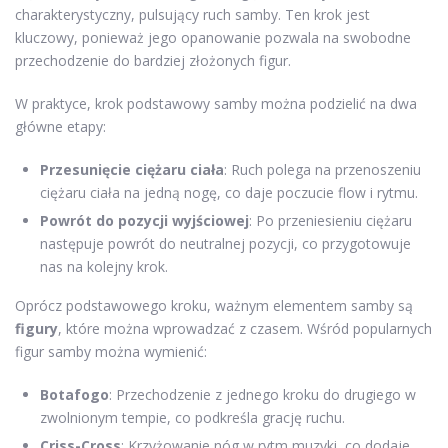
charakterystyczny, pulsujący ruch samby. Ten krok jest
kluczowy, ponieważ jego opanowanie pozwala na swobodne
przechodzenie do bardziej złożonych figur.
W praktyce, krok podstawowy samby można podzielić na dwa
główne etapy:
Przesunięcie ciężaru ciała
: Ruch polega na przenoszeniu
ciężaru ciała na jedną nogę, co daje poczucie flow i rytmu.
Powrót do pozycji wyjściowej
: Po przeniesieniu ciężaru
następuje powrót do neutralnej pozycji, co przygotowuje
nas na kolejny krok.
Oprócz podstawowego kroku, ważnym elementem samby są
figury
, które można wprowadzać z czasem. Wśród popularnych
figur samby można wymienić:
Botafogo
: Przechodzenie z jednego kroku do drugiego w
zwolnionym tempie, co podkreśla grację ruchu.
Criss-Cross
: Krzyżowanie nóg w rytm muzyki, co dodaje