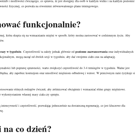
otrzeb i możliwości ćwiczącego, co sprawia, że jest dostępny dla osób w każdym wieku i na każdym poziomie
ności fizycznej, co pozwala na stworzenie zrównoważonego planu treningowego.
enować funkcjonalnie?
cznej, która skupia się na wzmacnianiu mięśni w sposób, który można zastosować w codziennym życiu. Aby
gów.
 razy w tygodniu
. Częstotliwość ta zależy jednak głównie od
poziomu zaawansowania
oraz indywidualnych
nkcjonalnym, mogą zacząć od dwóch sesji w tygodniu, aby dać swojemu ciału czas na adaptację.
zymałości lub poprawę sprawności, warto zwiększyć częstotliwość do 3-4 treningów w tygodniu. Ważne jest
iezbędna, aby zapobiec kontuzjom oraz umożliwić mięśniom odbudowę i wzrost. W przeciwnym razie ryzykuje si
 stosowanie różnych rodzajów ćwiczeń, aby zróżnicować obciążenie i wzmacniać różne grupy mięśniowe.
z wykorzystaniem własnej masy ciała czy sprzętu.
tensywność i częstotliwość, pozwalając jednocześnie na dostateczną regenerację, co jest kluczowe dla
tę.
i na co dzień?