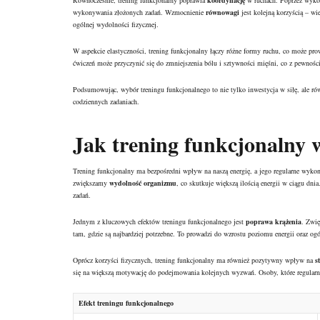
Równocześnie, trening funkcjonalny poprawia
koordynację
w ruchach. Poprzez wykon
wykonywania złożonych zadań. Wzmocnienie
równowagi
jest kolejną korzyścią – w
ogólnej wydolności fizycznej.
W aspekcie elastyczności, trening funkcjonalny łączy różne formy ruchu, co może p
ćwiczeń może przyczynić się do zmniejszenia bólu i sztywności mięśni, co z pewnoś
Podsumowując, wybór treningu funkcjonalnego to nie tylko inwestycja w siłę, ale rów
codziennych zadaniach.
Jak trening funkcjonalny 
Trening funkcjonalny ma bezpośredni wpływ na naszą energię, a jego regularne wyko
zwiększamy
wydolność organizmu
, co skutkuje większą ilością energii w ciągu dni
zadań.
Jednym z kluczowych efektów treningu funkcjonalnego jest
poprawa krążenia
. Zwię
tam, gdzie są najbardziej potrzebne. To prowadzi do wzrostu poziomu energii oraz o
Oprócz korzyści fizycznych, trening funkcjonalny ma również pozytywny wpływ na
s
się na większą motywację do podejmowania kolejnych wyzwań. Osoby, które regularnie
Efekt treningu funkcjonalnego