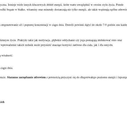
czna. Istnieje wiele innych kluczowych źródeł energii, które warto uwzględnić w swoim stylu życia. Przede
ki bogate w białko, witaminy oraz minerały dostarczają nie tylko energii, ale także wspierają ogólne zdrowie
regenerowanie sił i poprawę koncentracji w ciągu dnia. Dorośli powinni dążyć do około 7-9 godzin snu każde
ziennym życiu. Praktyki takie jak medytacja, głębokie oddychanie czy joga pomagają zredukować stres oraz
 wprowadzenie takich technik może przynieść znaczące korzyści zarówno dla ciała, jak i dla umysłu.
 witalność.
 ciągu dnia.
zucie.
Staranne zarządzanie zdrowiem
z pewnością przyczyni się do długotrwałego poziomu energii i lepszeg
kich