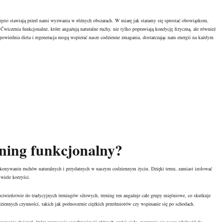
zęsto stawiają przed nami wyzwania w różnych obszarach. W miarę jak staramy się sprostać obowiązkom,
 Ćwiczenia funkcjonalne, które angażują naturalne ruchy, nie tylko poprawiają kondycję fizyczną, ale również
powiednia dieta i regeneracja mogą wspierać nasze codzienne zmagania, dostarczając nam energii na każdym
ning funkcjonalny?
wykonywaniu ruchów naturalnych i przydatnych w naszym codziennym życiu. Dzięki temu, zamiast izolować
wiele korzyści.
eciwieństwie do tradycyjnych treningów siłowych, trening ten angażuje całe grupy mięśniowe, co skutkuje
iennych czynności, takich jak podnoszenie ciężkich przedmiotów czy wspinanie się po schodach.