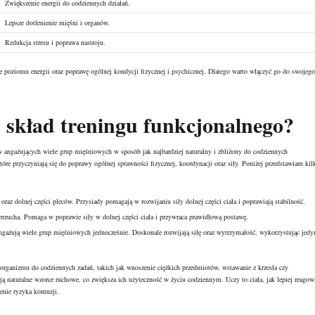
Zwiększenie energii do codziennych działań.
Lepsze dotlenienie mięśni i organów.
Redukcja stresu i poprawa nastroju.
 poziomu energii oraz poprawę ogólnej kondycji fizycznej i psychicznej. Dlatego warto włączyć go do swojego
 skład treningu funkcjonalnego?
 angażujących wiele grup mięśniowych w sposób jak najbardziej naturalny i zbliżony do codziennych
re przyczyniają się do poprawy ogólnej sprawności fizycznej, koordynacji oraz siły. Poniżej przedstawiam kil
az dolnej części pleców. Przysiady pomagają w rozwijaniu siły dolnej części ciała i poprawiają stabilność.
rzucha. Pomaga w poprawie siły w dolnej części ciała i przywraca prawidłową postawę.
ngażują wiele grup mięśniowych jednocześnie. Doskonale rozwijają siłę oraz wytrzymałość, wykorzystując jedy
 organizmu do codziennych zadań, takich jak wnoszenie ciężkich przedmiotów, wstawanie z krzesła czy
ją naturalne wzorce ruchowe, co zwiększa ich użyteczność w życiu codziennym. Uczy to ciała, jak lepiej reagow
enie ryzyka kontuzji.