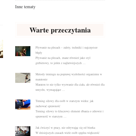
Inne tematy
Warte przeczytania
Pływanie na plecach – zalety, techniki i najczęstsze
błędy
Pływanie na plecach, znane również jako styl
grzbietowy, to jeden z najłatwiejszych …
Metody treningu na poprawę wydolności organizmu w
maratonie
Maraton to nie tylko wyzwanie dla ciała, ale również dla
umysłu, wymagające …
Trening siłowy dla osób w starszym wieku: jak
zachować sprawność
Trening siłowy to kluczowy element dbania o zdrowie i
sprawność w starszym …
Jak ćwiczyć w pracy, nie odrywając się od biurka
W dzisiejszych czasach wiele osób spędza większość