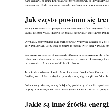
Warto zaznaczyć, że trening funkcjonalny może być dostosowany do indywidualnych p
zaawansowania. Dzięki temu można z powodzeniem łączyć go z innymi formami aktyw
Jak często powinno się tr
Trening funkcjonalny zyskuje na popularności jako efektywna forma aktywności fizy
uzyskać najlepsze wyniki, kluczowe jest ustalenie odpowiedniej częstotliwości trenin
Optymalnie, osoby trenujące funkcjonalnie powinny wykonywać ćwiczenia od
2 do 4
celów treningowych. Osoby, które są dopiero na początku swojej drogi w treningu fu
Przy bardziej zaawansowanych programach, które mają na celu zwiększenie siły, wytr
jednak, aby w planie treningowym uwzględnić dni regeneracyjne. Regeneracja jest n
przetrenowanie, które może prowadzić do bólu i kontuzji.
Jak w każdego rodzaju treningach, również i w treningu funkcjonalnym kluczowe jest
Przykłady ćwiczeń funkcjonalnych to przysiady, martwy ciąg, pompki oraz ćwiczenia 
Podsumowując, skuteczny trening funkcjonalny powinien łączyć w sobie odpowiednią in
osiągnięcia zamierzonych rezultatów oraz utrzymania zdrowia i kondycji na dłuższą me
Jakie są inne źródła energi