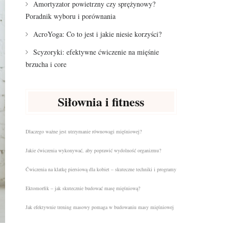
Amortyzator powietrzny czy sprężynowy?
Poradnik wyboru i porównania
AcroYoga: Co to jest i jakie niesie korzyści?
Scyzoryki: efektywne ćwiczenie na mięśnie
brzucha i core
Siłownia i fitness
Dlaczego ważne jest utrzymanie równowagi mięśniowej?
Jakie ćwiczenia wykonywać, aby poprawić wydolność organizmu?
Ćwiczenia na klatkę piersiową dla kobiet – skuteczne techniki i programy
Ektomorfik – jak skutecznie budować masę mięśniową?
Jak efektywnie trening masowy pomaga w budowaniu masy mięśniowej