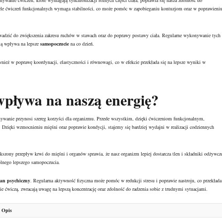
ywanie ćwiczeń, które wymagają synchronizacji różnych części ciała, poprawia się nasza zdolność do
iele ćwiczeń funkcjonalnych wymaga stabilności, co może pomóc w zapobieganiu kontuzjom oraz w poprawieni
rowadzić do zwiększenia zakresu ruchów w stawach oraz do poprawy postawy ciała. Regularne wykonywanie tych
cią wpływa na lepsze
samopoczucie
na co dzień.
nież w poprawę koordynacji, elastyczności i równowagi, co w efekcie przekłada się na lepsze wyniki w
wpływa na naszą energię?
nywanie przynosi szereg korzyści dla organizmu. Przede wszystkim, dzięki ćwiczeniom funkcjonalnym,
a. Dzięki wzmocnieniu mięśni oraz poprawie kondycji, stajemy się bardziej wydajni w realizacji codziennych
kszony przepływ krwi do mięśni i organów sprawia, że nasz organizm lepiej dostarcza tlen i składniki odżywcz
gólnego lepszego samopoczucia.
tan psychiczny
. Regularna aktywność fizyczna może pomóc w redukcji stresu i poprawie nastroju, co przekłada
 ćwiczą, zwracają uwagę na lepszą koncentrację oraz zdolność do radzenia sobie z trudnymi sytuacjami.
Opis