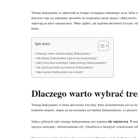
Trening funkcjonalny to odpowiedź na rosnące wymagania codziennego życia, które c
kluczowe staje się znalezienie sposobów na zwiększenie naszej energii i efektywności.
wpływają na nasze samopoczucie. Warto zgłębić, jak regularna aktywność fizyczna, od
kroku.
Spis treści
Dlaczego warto wybrać trening funkcjonalny?
Jak trening funkcjonalny wpływa na naszą energię?
Jakie ćwiczenia wchodzą w skład treningu funkcjonalnego?
Jak często powinno się trenować funkcjonalnie?
Jakie są inne źródła energii na co dzień?
Dlaczego warto wybrać tre
Trening funkcjonalny to forma aktywności fizycznej, która skoncentrowana jest na 
konkretne mięśnie, skupia się na uczynieniu ich bardziej funkcjonalnymi, co przynosi 
Jedną z głównych zalet treningu funkcjonalnego jest poprawa
siły mięśniowej
. W prz
lepszym rozwojem i zrównoważeniem siły. Umożliwia to łatwiejsze wykonywanie codz