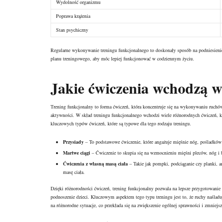
Wydolność organizmu
Poprawa krążenia
Stan psychiczny
Regularne wykonywanie treningu funkcjonalnego to doskonały sposób na podniesienie
planu treningowego, aby móc lepiej funkcjonować w codziennym życiu.
Jakie ćwiczenia wchodzą w
Trening funkcjonalny to forma ćwiczeń, która koncentruje się na wykonywaniu ruchów
aktywności. W skład treningu funkcjonalnego wchodzi wiele różnorodnych ćwiczeń, któ
kluczowych typów ćwiczeń, które są typowe dla tego rodzaju treningu.
Przysiady
– To podstawowe ćwiczenie, które angażuje mięśnie nóg, pośladków or
Martwe ciągi
– Ćwiczenie to skupia się na wzmocnieniu mięśni pleców, nóg i b
Ćwiczenia z własną masą ciała
– Takie jak pompki, podciąganie czy planki, a
masę ciała.
Dzięki różnorodności ćwiczeń, trening funkcjonalny pozwala na lepsze przygotowanie
podnoszenie dzieci. Kluczowym aspektem tego typu treningu jest to, że ruchy naśladu
na różnorodne sytuacje, co przekłada się na zwiększenie ogólnej sprawności i zmniejsz