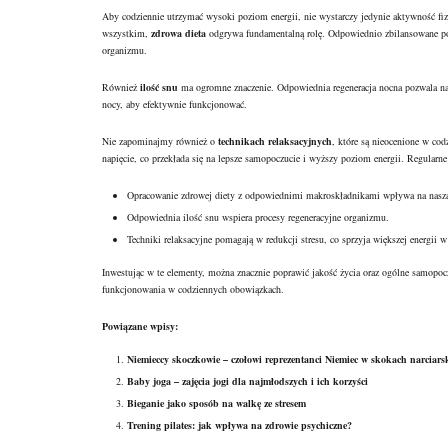
Aby codziennie utrzymać wysoki poziom energii, nie wystarczy jedynie aktywność fizy
wszystkim,
zdrowa dieta
odgrywa fundamentalną rolę. Odpowiednio zbilansowane posił
organizmu.
Również
ilość snu
ma ogromne znaczenie. Odpowiednia regeneracja nocna pozwala na z
nocy, aby efektywnie funkcjonować.
Nie zapominajmy również o
technikach relaksacyjnych
, które są nieocenione w cod
napięcie, co przekłada się na lepsze samopoczucie i wyższy poziom energii. Regularne
Opracowanie zdrowej diety z odpowiednimi makroskładnikami wpływa na naszą
Odpowiednia ilość snu wspiera procesy regeneracyjne organizmu.
Techniki relaksacyjne pomagają w redukcji stresu, co sprzyja większej energii w
Inwestując w te elementy, można znacznie poprawić jakość życia oraz ogólne samopoc
funkcjonowania w codziennych obowiązkach.
Powiązane wpisy:
Niemieccy skoczkowie – czołowi reprezentanci Niemiec w skokach narciars
Baby joga – zajęcia jogi dla najmłodszych i ich korzyści
Bieganie jako sposób na walkę ze stresem
Trening pilates: jak wpływa na zdrowie psychiczne?