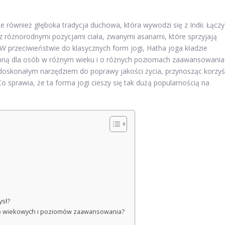
le również głęboka tradycja duchowa, która wywodzi się z Indii. Łączy
z różnorodnymi pozycjami ciała, zwanymi asanami, które sprzyjają
 W przeciwieństwie do klasycznych form jogi, Hatha joga kładzie
stępną dla osób w różnym wieku i o różnych poziomach zaawansowania
ę doskonałym narzędziem do poprawy jakości życia, przynosząc korzyś
o sprawia, że ta forma jogi cieszy się tak dużą popularnością na
ysł?
up wiekowych i poziomów zaawansowania?