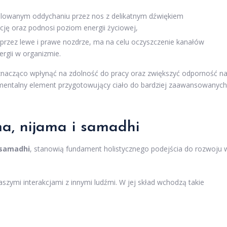
rolowanym oddychaniu przez nos z delikatnym dźwiękiem
ję oraz podnosi poziom energii życiowej,
 przez lewe i prawe nozdrze, ma na celu oczyszczenie kanałów
rgii w organizmie.
acząco wpłynąć na zdolność do pracy oraz zwiększyć odporność n
damentalny element przygotowujący ciało do bardziej zaawansowanych
ma, nijama i samadhi
samadhi
, stanowią fundament holistycznego podejścia do rozwoju 
zymi interakcjami z innymi ludźmi. W jej skład wchodzą takie