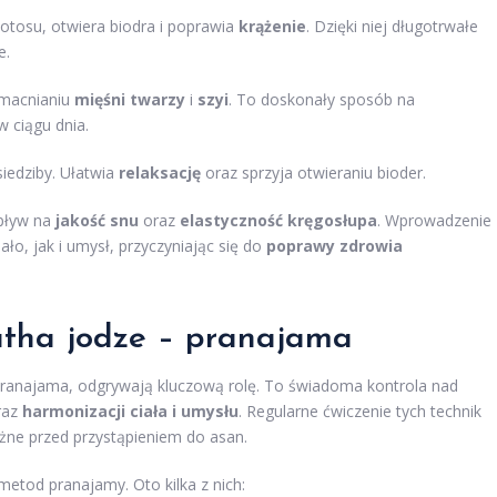
lotosu, otwiera biodra i poprawia
krążenie
. Dzięki niej długotrwałe
e.
wzmacnianiu
mięśni twarzy
i
szyi
. To doskonały sposób na
ciągu dnia.
iedziby. Ułatwia
relaksację
oraz sprzyja otwieraniu bioder.
pływ na
jakość snu
oraz
elastyczność kręgosłupa
. Wprowadzenie
ło, jak i umysł, przyczyniając się do
poprawy zdrowia
atha jodze – pranajama
pranajama, odgrywają kluczową rolę. To świadoma kontrola nad
raz
harmonizacji ciała i umysłu
. Regularne ćwiczenie tych technik
ważne przed przystąpieniem do asan.
etod pranajamy. Oto kilka z nich: