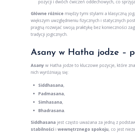
pozycji i dwóch ćwiczeń oddechowych, co sprzyja
Główne różnice
między tymi stylami a klasyczną jo
większym uwzględnieniu fizycznych i statycznych posta
pragną rozwijać swoją praktykę bez konieczności zagł
tradycji jogicznych.
Asany w Hatha jodze – p
Asany
w Hatha jodze to kluczowe pozycje, które z
nich wyróżniają się:
Siddhasana
,
Padmasana
,
Simhasana
,
Bhadrasana
.
Siddhasana
jest często uważana za jedną z podstaw
stabilności
i
wewnętrznego spokoju
, co jest nie