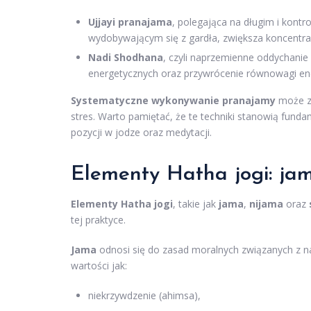
Ujjayi pranajama
, polegająca na długim i kont
wydobywającym się z gardła, zwiększa koncentrac
Nadi Shodhana
, czyli naprzemienne oddychanie
energetycznych oraz przywrócenie równowagi ene
Systematyczne wykonywanie pranajamy
może zn
stres. Warto pamiętać, że te techniki stanowią fun
pozycji w jodze oraz medytacji.
Elementy Hatha jogi: ja
Elementy Hatha jogi
, takie jak
jama
,
nijama
oraz
tej praktyce.
Jama
odnosi się do zasad moralnych związanych z nas
wartości jak:
niekrzywdzenie (ahimsa),