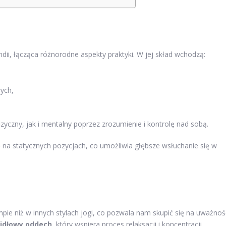
dii, łącząca różnorodne aspekty praktyki. W jej skład wchodzą:
ych,
zyczny, jak i mentalny poprzez zrozumienie i kontrolę nad sobą.
 na statycznych pozycjach, co umożliwia głębsze wsłuchanie się w
ie niż w innych stylach jogi, co pozwala nam skupić się na uważnoś
idłowy oddech
, który wspiera proces relaksacji i koncentracji.