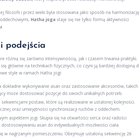
j filozofii i przez wieki była stosowana jako sposób na harmonizacj
mi oddechowymi,
Hatha joga
staje się nie tylko formą aktywności
u
.
 i podejścia
re różnią się zarówno intensywnością, jak i czasem trwania praktyki.
się głównie na technikach fizycznych, co czyni ją bardziej dostępną d
we style w ramach Hatha jogi:
na dokładne wykonywanie asan oraz zastosowanie akcesoriów, takich
kujący może dostosować pozycje do swoich unikalnych potrzeb.
 sekwencjami postaw, które są realizowane w ustalonej kolejności.
ycznej oraz umiejętności synchronizacji ruchów z oddechem.
ym aspektem jogi. Skupia się na otwartości serca oraz radości
m dostosowywaniu asan do indywidualnych możliwości ciała.
się w nagrzanym pomieszczeniu. Obejmuje ustaloną sekwencję 26