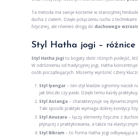
Ta metoda ma swoje korzenie w starożytnej hinduskie
ducha z ciałem. Dzięki połączeniu ruchu z technika
fizycznej, ale również drogą do
duchowego wzrost
Styl Hatha jogi – różnice
Styl Hatha jogi
to bogaty zbiór różnych podejść, któ
W odróżnieniu od tradycyjnej jogi, Hatha koncentruje 
osób początkujących. Możemy wyróżnić cztery kluczo
Styl Iyengar
– ten styl kładzie ogromny nacisk 
jak bloczki czy paski. Dzięki temu każdy prakty
Styl Astanga
– charakteryzuje się dynamicznymi
Taki sposób praktyki wymaga dobrej kondycji fiz
Styl Anusara
– łączy elementy fizyczne z duchow
płynącej z praktykowania, a także na elastyczny
Styl Bikram
– to forma Hatha jogi odbywająca 