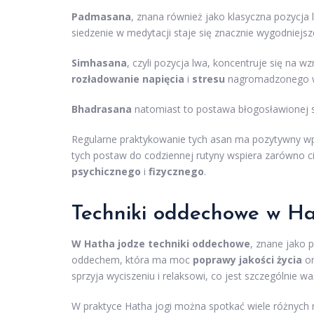
Padmasana
, znana również jako klasyczna pozycja 
siedzenie w medytacji staje się znacznie wygodniejsz
Simhasana
, czyli pozycja lwa, koncentruje się na 
rozładowanie napięcia
i
stresu
nagromadzonego w 
Bhadrasana
natomiast to postawa błogosławionej s
Regularne praktykowanie tych asan ma pozytywny w
tych postaw do codziennej rutyny wspiera zarówno cia
psychicznego
i
fizycznego
.
Techniki oddechowe w H
W Hatha jodze techniki oddechowe
, znane jako 
oddechem, która ma moc
poprawy jakości życia
o
sprzyja wyciszeniu i relaksowi, co jest szczególnie 
W praktyce Hatha jogi można spotkać wiele różnych m