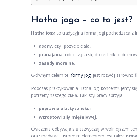
Hatha joga – co to jest?
Hatha joga
to tradycyjna forma jogi pochodząca z In
asany
, czyli pozycje ciała,
pranajama
, odnosząca się do technik oddechow
zasady moralne
.
Głównym celem tej
formy jogi
jest rozwój zarówno fi
Podczas praktykowania Hatha jogi koncentrujemy się
potrzeby naszego ciała. Taki styl pracy sprzyja:
poprawie elastyczności
,
wzrostowi siły mięśniowej
.
Ćwiczenia odbywają się zazwyczaj w wolniejszym temp
oraz medytacji. Istotnym elementem jest także
praw