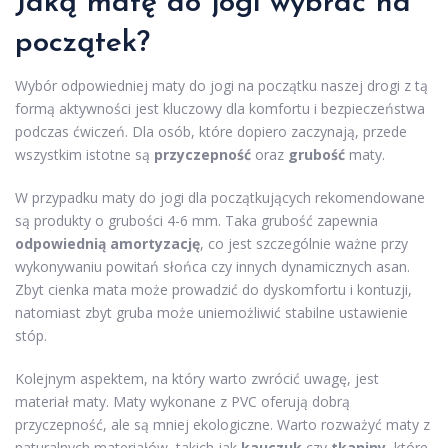
Jaką matę do jogi wybrać na
początek?
Wybór odpowiedniej maty do jogi na początku naszej drogi z tą
formą aktywności jest kluczowy dla komfortu i bezpieczeństwa
podczas ćwiczeń. Dla osób, które dopiero zaczynają, przede
wszystkim istotne są
przyczepność
oraz
grubość
maty.
W przypadku maty do jogi dla początkujących rekomendowane
są produkty o grubości 4-6 mm. Taka grubość zapewnia
odpowiednią amortyzację
, co jest szczególnie ważne przy
wykonywaniu powitań słońca czy innych dynamicznych asan.
Zbyt cienka mata może prowadzić do dyskomfortu i kontuzji,
natomiast zbyt gruba może uniemożliwić stabilne ustawienie
stóp.
Kolejnym aspektem, na który warto zwrócić uwagę, jest
materiał maty. Maty wykonane z PVC oferują dobrą
przyczepność, ale są mniej ekologiczne. Warto rozważyć maty z
naturalnych materiałów, takich jak
kauczuk
czy
tkaniny
, które