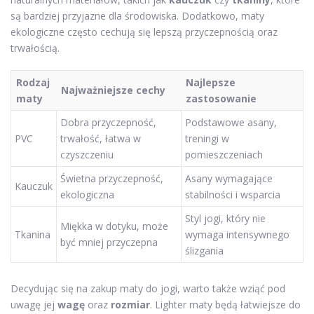
są bardziej przyjazne dla środowiska. Dodatkowo, maty
ekologiczne często cechują się lepszą przyczepnością oraz
trwałością.
Rodzaj
Najlepsze
Najważniejsze cechy
maty
zastosowanie
Dobra przyczepność,
Podstawowe asany,
PVC
trwałość, łatwa w
treningi w
czyszczeniu
pomieszczeniach
Świetna przyczepność,
Asany wymagające
Kauczuk
ekologiczna
stabilności i wsparcia
Styl jogi, który nie
Miękka w dotyku, może
Tkanina
wymaga intensywnego
być mniej przyczepna
ślizgania
Decydując się na zakup maty do jogi, warto także wziąć pod
uwagę jej
wagę
oraz
rozmiar
. Lighter maty będą łatwiejsze do