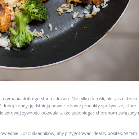
zymania dobrego stanu zdrowia. Nie tylko dorośli, ale także dzieci
dobrą kondycję. Istnieją pewne zdrowe produkty spożywcze, które
enie zdrowej żywności pozwala także zapobiegać chorobom związany
wiedniej ilości składników, aby przygotować idealny posiłek. W tym