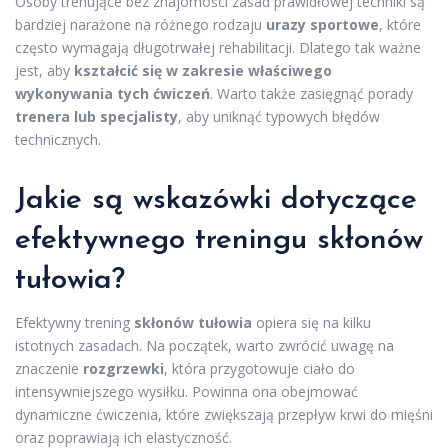
Osoby trenujące bez znajomości zasad prawidłowej techniki są
bardziej narażone na różnego rodzaju
urazy sportowe
, które
często wymagają długotrwałej rehabilitacji. Dlatego tak ważne
jest, aby
kształcić się w zakresie właściwego
wykonywania tych ćwiczeń
. Warto także zasięgnąć porady
trenera lub specjalisty
, aby uniknąć typowych błędów
technicznych.
Jakie są wskazówki dotyczące
efektywnego treningu skłonów
tułowia?
Efektywny trening
skłonów tułowia
opiera się na kilku
istotnych zasadach. Na początek, warto zwrócić uwagę na
znaczenie
rozgrzewki
, która przygotowuje ciało do
intensywniejszego wysiłku. Powinna ona obejmować
dynamiczne ćwiczenia, które zwiększają przepływ krwi do mięśni
oraz poprawiają ich elastyczność.