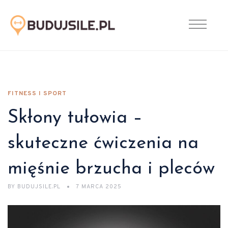
FITNESS I SPORT
Skłony tułowia –
skuteczne ćwiczenia na
mięśnie brzucha i pleców
BY
BUDUJSILE.PL
7 MARCA 2025