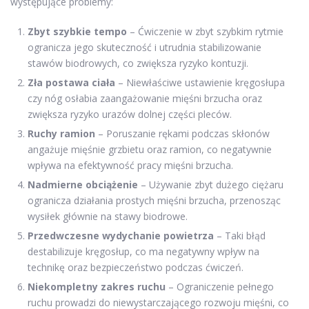
występujące problemy:
Zbyt szybkie tempo
– Ćwiczenie w zbyt szybkim rytmie
ogranicza jego skuteczność i utrudnia stabilizowanie
stawów biodrowych, co zwiększa ryzyko kontuzji.
Zła postawa ciała
– Niewłaściwe ustawienie kręgosłupa
czy nóg osłabia zaangażowanie mięśni brzucha oraz
zwiększa ryzyko urazów dolnej części pleców.
Ruchy ramion
– Poruszanie rękami podczas skłonów
angażuje mięśnie grzbietu oraz ramion, co negatywnie
wpływa na efektywność pracy mięśni brzucha.
Nadmierne obciążenie
– Używanie zbyt dużego ciężaru
ogranicza działania prostych mięśni brzucha, przenosząc
wysiłek głównie na stawy biodrowe.
Przedwczesne wydychanie powietrza
– Taki błąd
destabilizuje kręgosłup, co ma negatywny wpływ na
technikę oraz bezpieczeństwo podczas ćwiczeń.
Niekompletny zakres ruchu
– Ograniczenie pełnego
ruchu prowadzi do niewystarczającego rozwoju mięśni, co