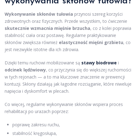
wykonywania skłonów tułowia?
Wykonywanie skłonów tułowia
przynosi szereg korzyści
zdrowotnych oraz fizycznych. Przede wszystkim, to ćwiczenie
skutecznie wzmacnia mięśnie brzucha
, co z kolei poprawia
stabilność ciała oraz postawę. Regularne praktykowanie
skłonów zwiększa również
elastyczność mięśni grzbietu
, co
jest niezwykle istotne dla ich zdrowia.
Dzięki temu ruchowi mobilizowane są
stawy biodrowe
i
odcinek lędźwiowy
, co przyczynia się do większej ruchomości
w tych rejonach — a to ma kluczowe znaczenie w prewencji
kontuzji. Skłony działają jak łagodne rozciąganie, które niweluje
napięcia i dyskomfort w plecach.
Co więcej, regularne wykonywanie skłonów wspiera proces
rehabilitacji po urazach poprzez:
poprawę zakresu ruchu,
stabilność kręgosłupa,