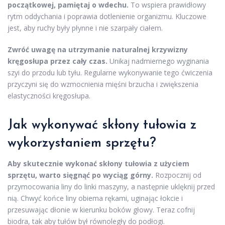
początkowej, pamiętaj o wdechu.
To wspiera prawidłowy
rytm oddychania i poprawia dotlenienie organizmu. Kluczowe
jest, aby ruchy były płynne i nie szarpały ciałem.
Zwróć uwagę na utrzymanie naturalnej krzywizny
kręgosłupa przez cały czas.
Unikaj nadmiernego wyginania
szyi do przodu lub tyłu. Regularne wykonywanie tego ćwiczenia
przyczyni się do wzmocnienia mięśni brzucha i zwiększenia
elastyczności kręgosłupa.
Jak wykonywać skłony tułowia z
wykorzystaniem sprzętu?
Aby skutecznie wykonać skłony tułowia z użyciem
sprzętu, warto sięgnąć po wyciąg górny.
Rozpocznij od
przymocowania liny do linki maszyny, a następnie uklęknij przed
nią. Chwyć końce liny obiema rękami, uginając łokcie i
przesuwając dłonie w kierunku boków głowy. Teraz cofnij
biodra, tak aby tułów był równoległy do podłogi.