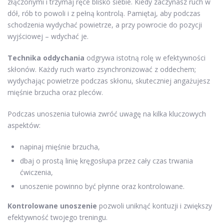
złączonymi i trzymaj ręce blisko siebie. Kiedy zaczynasz ruch w
dół, rób to powoli i z pełną kontrolą. Pamiętaj, aby podczas
schodzenia wydychać powietrze, a przy powrocie do pozycji
wyjściowej – wdychać je.
Technika oddychania
odgrywa istotną rolę w efektywności
skłonów. Każdy ruch warto zsynchronizować z oddechem;
wydychając powietrze podczas skłonu, skuteczniej angażujesz
mięśnie brzucha oraz pleców.
Podczas unoszenia tułowia zwróć uwagę na kilka kluczowych
aspektów:
napinaj mięśnie brzucha,
dbaj o prostą linię kręgosłupa przez cały czas trwania
ćwiczenia,
unoszenie powinno być płynne oraz kontrolowane.
Kontrolowane unoszenie
pozwoli uniknąć kontuzji i zwiększy
efektywność twojego treningu.