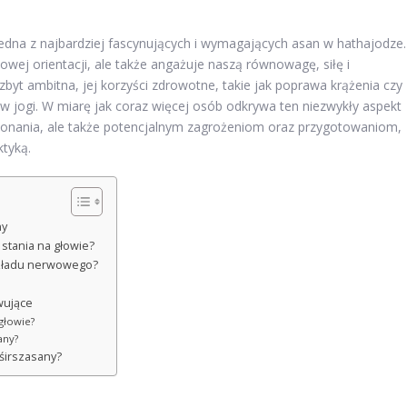
 jedna z najbardziej fascynujących i wymagających asan w hathajodze.
owej orientacji, ale także angażuje naszą równowagę, siłę i
byt ambitna, jej korzyści zdrowotne, takie jak poprawa krążenia czy
ów jogi. W miarę jak coraz więcej osób odkrywa ten niezwykły aspekt
wykonania, ale także potencjalnym zagrożeniom oraz przygotowaniom,
ktyką.
ny
stania na głowie?
 układu nerwowego?
wujące
głowie?
any?
 śirszasany?