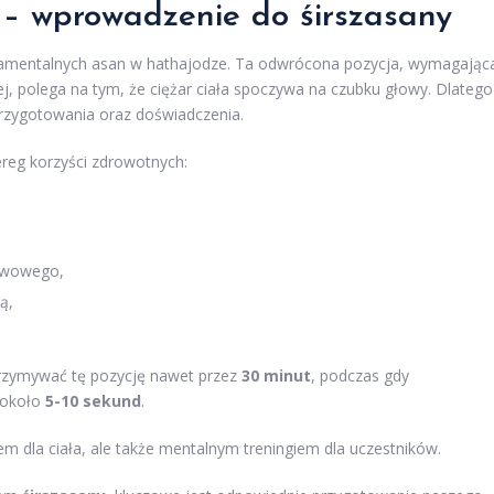
 – wprowadzenie do śirszasany
ndamentalnych asan w hathajodze. Ta odwrócona pozycja, wymagając
ej, polega na tym, że ciężar ciała spoczywa na czubku głowy. Dlatego
przygotowania oraz doświadczenia.
ereg korzyści zdrowotnych:
rwowego,
ą,
zymywać tę pozycję nawet przez
30 minut
, podczas gdy
 około
5-10 sekund
.
iem dla ciała, ale także mentalnym treningiem dla uczestników.