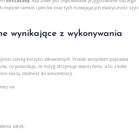
iem
śirszasany
, kluczowe jest odpowiednie przygotowanie naszego
h mięśnie ramion i pleców oraz tych rozwijających elastyczność szyi i
tne wynikające z wykonywania
rzynosi szereg korzyści zdrowotnych. Przede wszystkim poprawia
wi, co powoduje, że mózg otrzymuje więcej tlenu, a to z kolei
si naszą zdolność do koncentracji.
nież na:
lenia zatok,