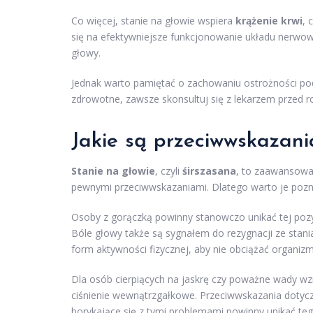
Co więcej, stanie na głowie wspiera
krążenie krwi
, 
się na efektywniejsze funkcjonowanie układu nerwo
głowy.
Jednak warto pamiętać o zachowaniu ostrożności pod
zdrowotne, zawsze skonsultuj się z lekarzem przed r
Jakie są przeciwwskazani
Stanie na głowie
, czyli
śirszasana
, to zaawansowan
pewnymi przeciwwskazaniami. Dlatego warto je pozna
Osoby z gorączką powinny stanowczo unikać tej poz
Bóle głowy także są sygnałem do rezygnacji ze stani
form aktywności fizycznej, aby nie obciążać organizm
Dla osób cierpiących na jaskrę czy poważne wady wz
ciśnienie wewnątrzgałkowe. Przeciwwskazania dotycz
borykające się z tymi problemami powinny unikać tego