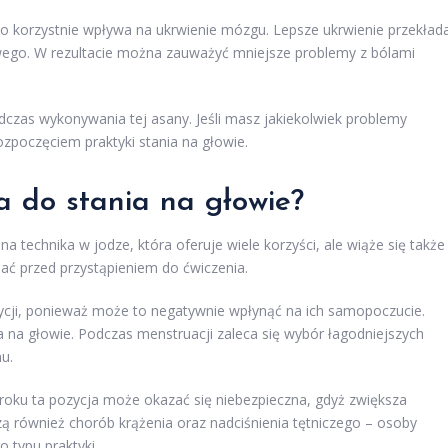
co korzystnie wpływa na ukrwienie mózgu. Lepsze ukrwienie przekład
wego. W rezultacie można zauważyć mniejsze problemy z bólami
czas wykonywania tej asany. Jeśli masz jakiekolwiek problemy
ozpoczęciem praktyki stania na głowie.
a do stania na głowie?
a technika w jodze, która oferuje wiele korzyści, ale wiąże się także
ć przed przystąpieniem do ćwiczenia.
ycji, ponieważ może to negatywnie wpłynąć na ich samopoczucie.
a na głowie. Podczas menstruacji zaleca się wybór łagodniejszych
u.
roku ta pozycja może okazać się niebezpieczna, gdyż zwiększa
ą również chorób krążenia oraz nadciśnienia tętniczego – osoby
 typu praktyki.