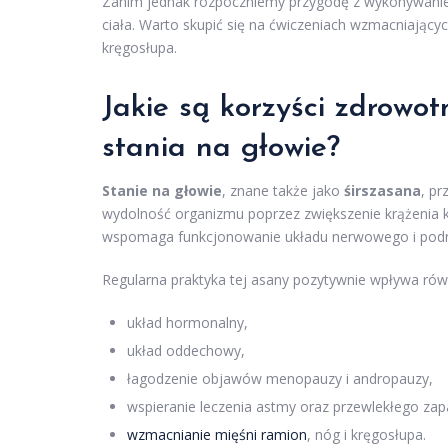
Zanim jednak rozpoczniemy przygodę z wykonywan
ciała. Warto skupić się na ćwiczeniach wzmacniającyc
kręgosłupa.
Jakie są korzyści zdrowo
stania na głowie?
Stanie na głowie
, znane także jako
śirszasana
, p
wydolność organizmu poprzez zwiększenie krążenia kr
wspomaga funkcjonowanie układu nerwowego i podno
Regularna praktyka tej asany pozytywnie wpływa rów
układ hormonalny,
układ oddechowy,
łagodzenie objawów menopauzy i andropauzy,
wspieranie leczenia astmy oraz przewlekłego zapa
wzmacnianie mięśni ramion
, nóg i kręgosłupa.