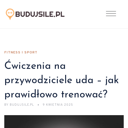
FITNESS I SPORT
Ćwiczenia na
przywodziciele uda – jak
prawidłowo trenować?
BY
BUDUJSILE.PL
9 KWIETNIA 2025