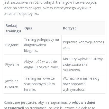
jest zastosowanie różnorodnych treningów interwałowych,
które na przemian łączą okresy intensywnego wysiłku z
okresami odpoczynku.
Rodzaj
Opis
Korzyści
treningu
Trening polegający na
Poprawia kondycję serca i
Bieganie
długotrwałym
płuc.
bieganiu.
Mniejszy wpływ na stawy,
Aktywność w wodzie
Pływanie
zwiększona siła
angażująca całe ciało.
mięśniowa.
Trening na rowerze
Wzmacnia mięśnie nóg
Jazda na
stacjonarnym lub w
oraz poprawia
rowerze
terenie.
wytrzymałość.
Konieczne jest także, aby nie zapominać o
odpowiedniej
regeneracji
po treningach, co jest kluczowe dla dalszego