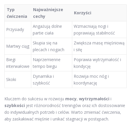
Typ
Najważniejsze
Korzyści
ćwiczenia
cechy
Angażują dolne
Wzmacniają nogi i
Przysiady
partie ciała
poprawiają stabilność
Skupia się na
Zwiększa masę mięśniową
Martwy ciąg
plecach i nogach
i siłę
Biegi
Naprzemienne
Poprawia wytrzymałość i
interwałowe
tempo biegu
kondycję
Dynamika i
Rozwija moc nóg i
Skoki
szybkość
koordynację
Kluczem do sukcesu w rozwoju
mocy
,
wytrzymałości
i
szybkości
jest różnorodność treningów oraz ich dostosowanie
do indywidualnych potrzeb i celów. Warto zmieniać ćwiczenia,
aby zaskakiwać mięśnie i unikać stagnacji w postępach.