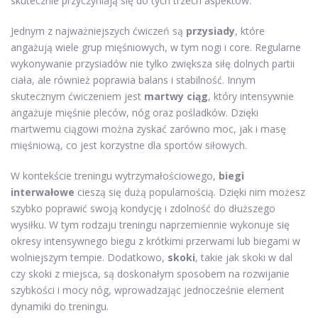
skutecznie przyczyniają się do tych trzech aspektów.
Jednym z najważniejszych ćwiczeń są
przysiady
, które
angażują wiele grup mięśniowych, w tym nogi i core. Regularne
wykonywanie przysiadów nie tylko zwiększa siłę dolnych partii
ciała, ale również poprawia balans i stabilność. Innym
skutecznym ćwiczeniem jest
martwy ciąg
, który intensywnie
angażuje mięśnie pleców, nóg oraz pośladków. Dzięki
martwemu ciągowi można zyskać zarówno moc, jak i masę
mięśniową, co jest korzystne dla sportów siłowych.
W kontekście treningu wytrzymałościowego,
biegi
interwałowe
cieszą się dużą popularnością. Dzięki nim możesz
szybko poprawić swoją kondycję i zdolność do dłuższego
wysiłku. W tym rodzaju treningu naprzemiennie wykonuje się
okresy intensywnego biegu z krótkimi przerwami lub biegami w
wolniejszym tempie. Dodatkowo,
skoki
, takie jak skoki w dal
czy skoki z miejsca, są doskonałym sposobem na rozwijanie
szybkości i mocy nóg, wprowadzając jednocześnie element
dynamiki do treningu.