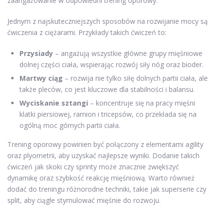
zaangażowanie w odpowiedni trening oporowy.
Jednym z najskuteczniejszych sposobów na rozwijanie mocy są
ćwiczenia z ciężarami. Przykłady takich ćwiczeń to:
Przysiady
– angażują wszystkie główne grupy mięśniowe
dolnej części ciała, wspierając rozwój siły nóg oraz bioder.
Martwy ciąg
– rozwija nie tylko siłę dolnych partii ciała, ale
także pleców, co jest kluczowe dla stabilności i balansu.
Wyciskanie sztangi
– koncentruje się na pracy mięśni
klatki piersiowej, ramion i tricepsów, co przekłada się na
ogólną moc górnych partii ciała.
Trening oporowy powinien być połączony z elementami agility
oraz plyometrii, aby uzyskać najlepsze wyniki. Dodanie takich
ćwiczeń jak skoki czy sprinty może znacznie zwiększyć
dynamikę oraz szybkość reakcję mięśniową. Warto również
dodać do treningu różnorodne techniki, takie jak superserie czy
split, aby ciągle stymulować mięśnie do rozwoju.