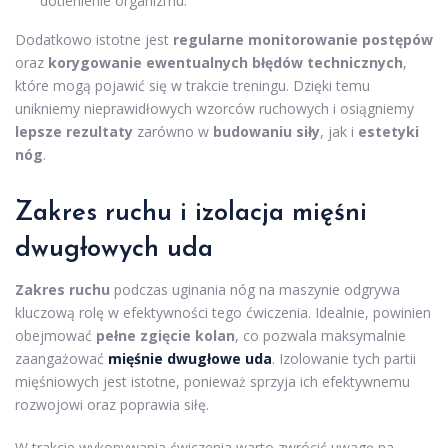
dotlenienie organizmu.
Dodatkowo istotne jest
regularne monitorowanie postępów
oraz
korygowanie ewentualnych błędów technicznych
,
które mogą pojawić się w trakcie treningu. Dzięki temu
unikniemy nieprawidłowych wzorców ruchowych i osiągniemy
lepsze rezultaty
zarówno w
budowaniu siły
, jak i
estetyki
nóg
.
Zakres ruchu i izolacja mięśni
dwugłowych uda
Zakres ruchu
podczas uginania nóg na maszynie odgrywa
kluczową rolę w efektywności tego ćwiczenia. Idealnie, powinien
obejmować
pełne zgięcie kolan
, co pozwala maksymalnie
zaangażować
mięśnie dwugłowe uda
. Izolowanie tych partii
mięśniowych jest istotne, ponieważ sprzyja ich efektywnemu
rozwojowi oraz poprawia siłę.
W trakcie wykonywania ćwiczenia warto zwrócić uwagę na