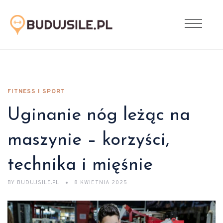
FITNESS I SPORT
Uginanie nóg leżąc na
maszynie – korzyści,
technika i mięśnie
BY
BUDUJSILE.PL
8 KWIETNIA 2025