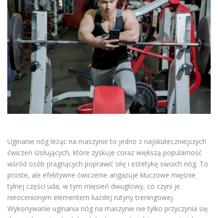
Uginanie nóg leżąc na maszynie to jedno z najskuteczniejszych
ćwiczeń izolujących, które zyskuje coraz większą popularność
wśród osób pragnących poprawić siłę i estetykę swoich nóg. To
proste, ale efektywne ćwiczenie angażuje kluczowe mięśnie
tylnej części uda, w tym mięsień dwugłowy, co czyni je
nieocenionym elementem każdej rutyny treningowej.
Wykonywanie uginania nóg na maszynie nie tylko przyczynia się