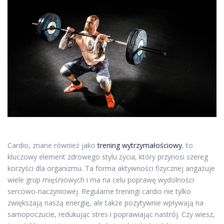
Cardio, znane również jako
trening wytrzymałościowy
, to
kluczowy element zdrowego stylu życia, który przynosi szereg
korzyści dla organizmu. Ta forma aktywności fizycznej angażuje
wiele grup mięśniowych i ma na celu poprawę wydolności
sercowo-naczyniowej. Regularne treningi cardio nie tylko
zwiększają naszą energię, ale także pozytywnie wpływają na
samopoczucie, redukując stres i poprawiając nastrój. Czy wiesz,