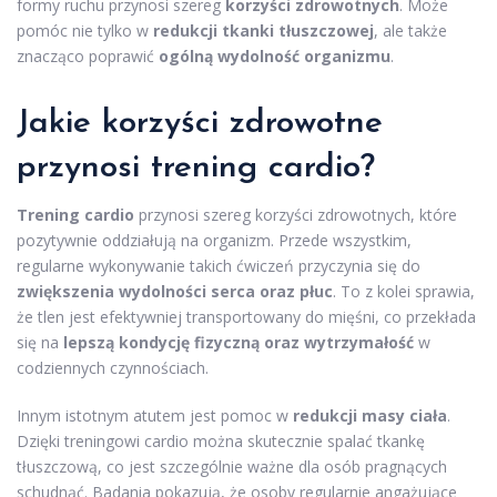
formy ruchu przynosi szereg
korzyści zdrowotnych
. Może
pomóc nie tylko w
redukcji tkanki tłuszczowej
, ale także
znacząco poprawić
ogólną wydolność organizmu
.
Jakie korzyści zdrowotne
przynosi trening cardio?
Trening cardio
przynosi szereg korzyści zdrowotnych, które
pozytywnie oddziałują na organizm. Przede wszystkim,
regularne wykonywanie takich ćwiczeń przyczynia się do
zwiększenia wydolności serca oraz płuc
. To z kolei sprawia,
że tlen jest efektywniej transportowany do mięśni, co przekłada
się na
lepszą kondycję fizyczną oraz wytrzymałość
w
codziennych czynnościach.
Innym istotnym atutem jest pomoc w
redukcji masy ciała
.
Dzięki treningowi cardio można skutecznie spalać tkankę
tłuszczową, co jest szczególnie ważne dla osób pragnących
schudnąć. Badania pokazują, że osoby regularnie angażujące