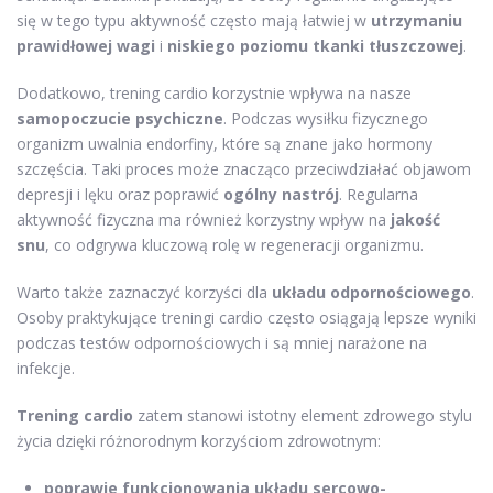
się w tego typu aktywność często mają łatwiej w
utrzymaniu
prawidłowej wagi
i
niskiego poziomu tkanki tłuszczowej
.
Dodatkowo, trening cardio korzystnie wpływa na nasze
samopoczucie psychiczne
. Podczas wysiłku fizycznego
organizm uwalnia endorfiny, które są znane jako hormony
szczęścia. Taki proces może znacząco przeciwdziałać objawom
depresji i lęku oraz poprawić
ogólny nastrój
. Regularna
aktywność fizyczna ma również korzystny wpływ na
jakość
snu
, co odgrywa kluczową rolę w regeneracji organizmu.
Warto także zaznaczyć korzyści dla
układu odpornościowego
.
Osoby praktykujące treningi cardio często osiągają lepsze wyniki
podczas testów odpornościowych i są mniej narażone na
infekcje.
Trening cardio
zatem stanowi istotny element zdrowego stylu
życia dzięki różnorodnym korzyściom zdrowotnym:
poprawie funkcjonowania układu sercowo-