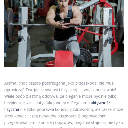
Astma, choć często postrzegana jako przeszkoda, nie musi
ograniczać Twojej aktywności fizycznej — wręcz przeciwnie!
Wiele osób z astmą odkrywa, że bieganie może być nie tylko
bezpieczne, ale i satysfakcjonujące. Regularna
aktywność
fizyczna
nie tylko poprawia kondycję zdrowotną, ale także może
zredukować liczbę napadów duszności. Z odpowiednim
przygotowaniem i kontrolą objawów, bieganie staje się nie tylko