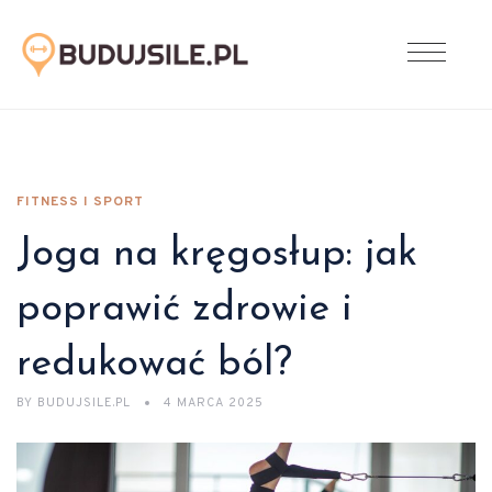
FITNESS I SPORT
Joga na kręgosłup: jak
poprawić zdrowie i
redukować ból?
BY
BUDUJSILE.PL
4 MARCA 2025