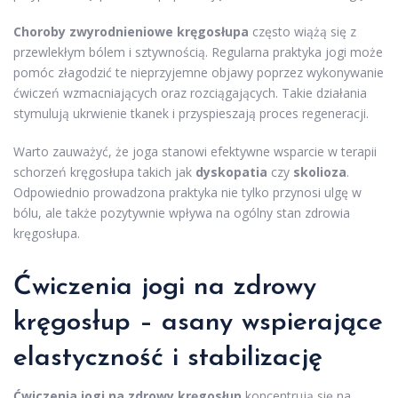
Choroby zwyrodnieniowe kręgosłupa
często wiążą się z
przewlekłym bólem i sztywnością. Regularna praktyka jogi może
pomóc złagodzić te nieprzyjemne objawy poprzez wykonywanie
ćwiczeń wzmacniających oraz rozciągających. Takie działania
stymulują ukrwienie tkanek i przyspieszają proces regeneracji.
Warto zauważyć, że joga stanowi efektywne wsparcie w terapii
schorzeń kręgosłupa takich jak
dyskopatia
czy
skolioza
.
Odpowiednio prowadzona praktyka nie tylko przynosi ulgę w
bólu, ale także pozytywnie wpływa na ogólny stan zdrowia
kręgosłupa.
Ćwiczenia jogi na zdrowy
kręgosłup – asany wspierające
elastyczność i stabilizację
Ćwiczenia jogi na zdrowy kręgosłup
koncentrują się na