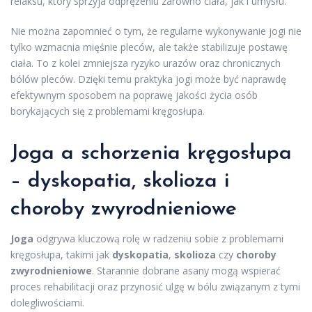
relaksu, który sprzyja odprężeniu zarówno ciała, jak i umysłu.
Nie można zapomnieć o tym, że regularne wykonywanie jogi nie
tylko wzmacnia mięśnie pleców, ale także stabilizuje postawę
ciała. To z kolei zmniejsza ryzyko urazów oraz chronicznych
bólów pleców. Dzięki temu praktyka jogi może być naprawdę
efektywnym sposobem na poprawę jakości życia osób
borykających się z problemami kręgosłupa.
Joga a schorzenia kręgosłupa
– dyskopatia, skolioza i
choroby zwyrodnieniowe
Joga
odgrywa kluczową rolę w radzeniu sobie z problemami
kręgosłupa, takimi jak
dyskopatia
,
skolioza
czy
choroby
zwyrodnieniowe
. Starannie dobrane asany mogą wspierać
proces rehabilitacji oraz przynosić ulgę w bólu związanym z tymi
dolegliwościami.