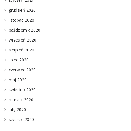
styczeń 2021
grudzień 2020
listopad 2020
październik 2020
wrzesień 2020
sierpień 2020
lipiec 2020
czerwiec 2020
maj 2020
kwiecień 2020
marzec 2020
luty 2020
styczeń 2020