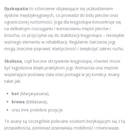
Dyskopatia
to schorzenie objawiające się uszkodzeniem
dysków międzykręgowych, co prowadzi do bólu pleców oraz
ograniczonej ruchomości. Joga dla kręgosłupa koncentruje się
na delikatnym rozciąganiu i wzmacnianiu mięśni pleców i
brzucha, co przyczynia się do stabilizacji kręgosłupa – niezwykle
ważnego elementu w rehabilitacji. Regularne ćwiczenia jogi
mogą znacznie poprawić elastyczność i zwiększyć zakres ruchu.
Skolioza
, czyli boczne skrzywienie kręgosłupa, również może
być łagodzona dzięki praktykom jogi. Wzmacnia ona mięśnie
wspierające postawę ciała oraz pomaga w jej korekcji. Asany
takie jak:
kot
(Marjaryasana),
krowa
(Bitilasana),
oraz inne podobne pozycje.
Te asany są szczególnie polecane osobom borykającym się z tą
przypadłością, ponieważ poprawiają mobilność i równowagę.