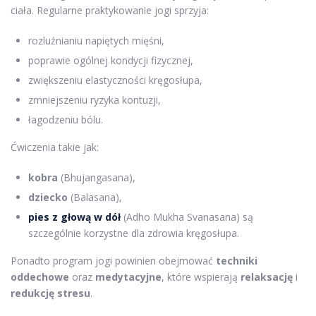
ciała. Regularne praktykowanie jogi sprzyja:
rozluźnianiu napiętych mięśni,
poprawie ogólnej kondycji fizycznej,
zwiększeniu elastyczności kręgosłupa,
zmniejszeniu ryzyka kontuzji,
łagodzeniu bólu.
Ćwiczenia takie jak:
kobra
(Bhujangasana),
dziecko
(Balasana),
pies z głową w dół
(Adho Mukha Svanasana) są
szczególnie korzystne dla zdrowia kręgosłupa.
Ponadto program jogi powinien obejmować
techniki
oddechowe
oraz
medytacyjne
, które wspierają
relaksację
i
redukcję stresu
.