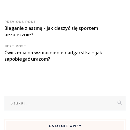
PREVIOUS POST
Bieganie z astmą - jak cieszyć się sportem
bezpiecznie?
NEXT POST
Ćwiczenia na wzmocnienie nadgarstka – jak
zapobiegać urazom?
Szukaj:
OSTATNIE WPISY