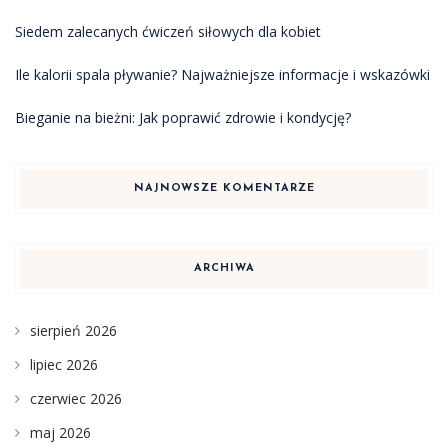
Siedem zalecanych ćwiczeń siłowych dla kobiet
Ile kalorii spala pływanie? Najważniejsze informacje i wskazówki
Bieganie na bieżni: Jak poprawić zdrowie i kondycję?
NAJNOWSZE KOMENTARZE
ARCHIWA
sierpień 2026
lipiec 2026
czerwiec 2026
maj 2026