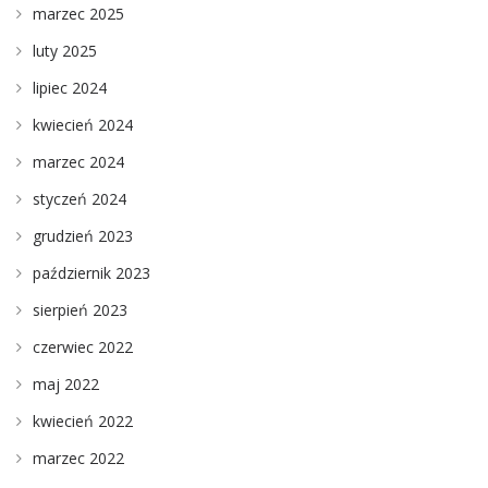
marzec 2025
luty 2025
lipiec 2024
kwiecień 2024
marzec 2024
styczeń 2024
grudzień 2023
październik 2023
sierpień 2023
czerwiec 2022
maj 2022
kwiecień 2022
marzec 2022