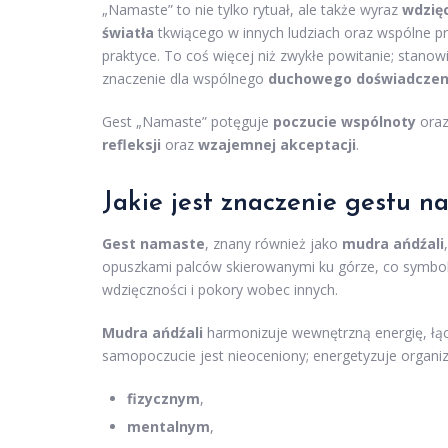
„Namaste” to nie tylko rytuał, ale także wyraz
wdzię
światła
tkwiącego w innych ludziach oraz wspólne 
praktyce. To coś więcej niż zwykłe powitanie; stan
znaczenie dla wspólnego
duchowego doświadczen
Gest „Namaste” potęguje
poczucie wspólnoty
ora
refleksji
oraz
wzajemnej akceptacji
.
Jakie jest znaczenie gestu n
Gest namaste
, znany również jako
mudra ańdźali
opuszkami palców skierowanymi ku górze, co symboli
wdzięczności i pokory wobec innych.
Mudra ańdźali
harmonizuje wewnętrzną energię, łąc
samopoczucie jest nieoceniony; energetyzuje organ
fizycznym
,
mentalnym
,