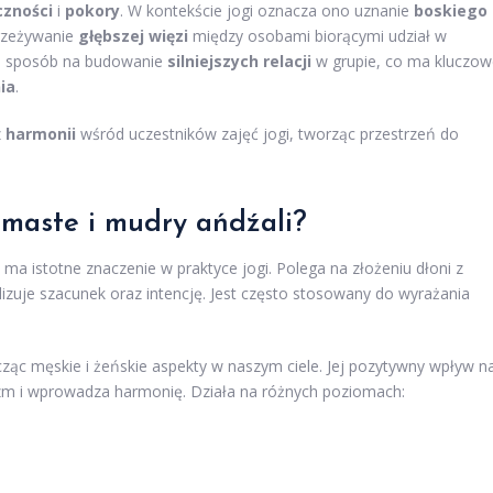
czności
i
pokory
. W kontekście jogi oznacza ono uznanie
boskiego
przeżywanie
głębszej więzi
między osobami biorącymi udział w
owi sposób na budowanie
silniejszych relacji
w grupie, co ma kluczow
ia
.
z
harmonii
wśród uczestników zajęć jogi, tworząc przestrzeń do
amaste i mudry ańdźali?
, ma istotne znaczenie w praktyce jogi. Polega na złożeniu dłoni z
zuje szacunek oraz intencję. Jest często stosowany do wyrażania
ząc męskie i żeńskie aspekty w naszym ciele. Jej pozytywny wpływ n
izm i wprowadza harmonię. Działa na różnych poziomach: