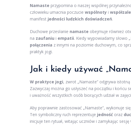
Namaste
przypomina o naszej wspólnej przynależno
człowieku umacnia poczucie
wspólnoty
i
współzale
manifest
jedności ludzkich doświadczeń
.
Duchowe przesłanie
namaste
obejmuje również otwa
na
zaufaniu
i
empatii
. Kiedy wypowiadamy słowo „
połączenia
z innymi na poziomie duchowym, co spr
praktyk jogi.
Jak i kiedy używać „Nama
W praktyce jogi
, zwrot „Namaste” odgrywa istotną
Zazwyczaj można go usłyszeć na początku i końcu se
i uważność wszystkich osób biorących udział w zajęci
Aby poprawnie zastosować „Namaste”, wykonuje si
Ten symboliczny ruch reprezentuje
jedność
oraz
duc
inicjuje ten rytuał, witając uczniów i zamykając ses