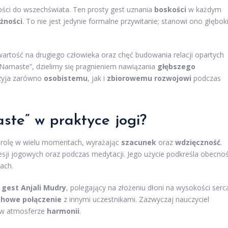
ści do wszechświata. Ten prosty gest uznania
boskości
w każdym
żności
. To nie jest jedynie formalne przywitanie; stanowi ono głębok
rtość na drugiego człowieka oraz chęć budowania relacji opartych
Namaste”, dzielimy się pragnieniem nawiązania
głębszego
zyja zarówno
osobistemu
, jak i
zbiorowemu rozwojowi
podczas
ste” w praktyce jogi?
 rolę w wielu momentach, wyrażając
szacunek
oraz
wdzięczność
.
sji jogowych oraz podczas medytacji. Jego użycie podkreśla obecno
ach.
ę
gest Anjali Mudry
, polegający na złożeniu dłoni na wysokości serc
howe połączenie
z innymi uczestnikami. Zazwyczaj nauczyciel
ję w atmosferze
harmonii
.