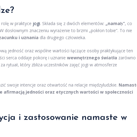
dze?
ą rolę w praktyce
jogi
. Składa się z dwóch elementów:
„namaḥ”
, co
. W dosłownym znaczeniu wyrażenie to brzmi „pokłon tobie”. To nie
zacunku i uznania
dla drugiego człowieka.
wą jedność oraz wspólne wartości łączące osoby praktykujące ten
ości serca oddaje pokorę i uznanie
wewnętrznego światła
zarówno
za rytuał, który zbliża uczestników zajęć jogi w atmosferze
ić swoje intencje oraz otwartość na relacje międzyludzkie.
Namast
że afirmacją jedności oraz etycznych wartości w społeczności
dycja i zastosowanie namaste w