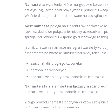
Namaste
to wyrażenie, które ma głębokie korzenie w 
praktyki jogi, gdzie pełni rolę symbolu jedności i w
Właśnie dlatego jest ono stosowane na początku i k
Gest namaste
polega na złożeniu rąk na wysokości 
również duchowe połączenie między uczestnikami pra
sprzyja idei równości i wspólnego duchowego rozwoj
Jednak znaczenie namaste nie ogranicza się tylko do
fundamentalne wartości kultury hinduskiej, takie jak:
szacunek dla drugiego człowieka,
harmonijne współżycie,
poczucie wspólnoty oraz jedności mimo różnic.
Namaste staje się mostem łączącym różnorodn
poczucia wspólnoty oraz jedności mimo różnic.
Z tego powodu namaste odgrywa kluczową rolę nie ty
osób związanych z kulturą indyjską.