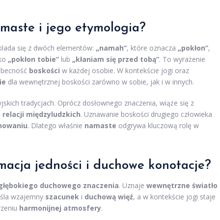
amaste i jego etymologia?
składa się z dwóch elementów:
„namah”
, które oznacza
„pokłon”
,
ako
„pokłon tobie”
lub
„kłaniam się przed tobą”
. To wyrażenie
 obecność
boskości
w każdej osobie. W kontekście jogi oraz
ie
dla wewnętrznej boskości zarówno w sobie, jak i w innych.
jskich tradycjach. Oprócz dosłownego znaczenia, wiąże się z
relacji międzyludzkich
. Uznawanie boskości drugiego człowieka
nowaniu
. Dlatego właśnie
namaste
odgrywa kluczową rolę w
macja jedności i duchowe konotacje?
głębokiego duchowego znaczenia
. Uznaje
wewnętrzne światło
reśla wzajemny
szacunek
i
duchową więź
, a w kontekście jogi staje
rzeniu
harmonijnej atmosfery
.