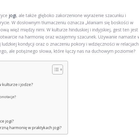
ktyce
jogi
, ale także głęboko zakorzenione wyrażenie szacunku i
krycie. W dosłownym tłumaczeniu oznacza „kłaniam się boskości w
ą więź między nimi. W kulturze hinduskiej i indyjskiej, gest ten jest
c otwarcie na harmonię oraz wzajemny szacunek. Używanie namaste 
udzkiej kondycji oraz o znaczeniu pokory i wdzięczności w relacjach
stego, ale potężnego słowa, które łączy nas na duchowym poziomie?
 kulturze i jodze?
onotacje?
ce jogi?
zną harmonię w praktykach jogi?