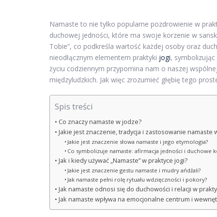
Namaste to nie tylko popularne pozdrowienie w pra
duchowej jedności, które ma swoje korzenie w sans
Tobie”, co podkreśla wartość każdej osoby oraz duchow
nieodłącznym elementem praktyki
jogi
, symbolizują
życiu codziennym przypomina nam o naszej wspólnej l
międzyludzkich. Jak więc zrozumieć głębię tego pro
Spis treści
Co znaczy namaste w jodze?
Jakie jest znaczenie, tradycja i zastosowanie namaste w
Jakie jest znaczenie słowa namaste i jego etymologia?
Co symbolizuje namaste: afirmacja jedności i duchowe k
Jak i kiedy używać „Namaste” w praktyce jogi?
Jakie jest znaczenie gestu namaste i mudry ańdźali?
Jak namaste pełni rolę rytuału wdzięczności i pokory?
Jak namaste odnosi się do duchowości i relacji w prakty
Jak namaste wpływa na emocjonalne centrum i wewnętr