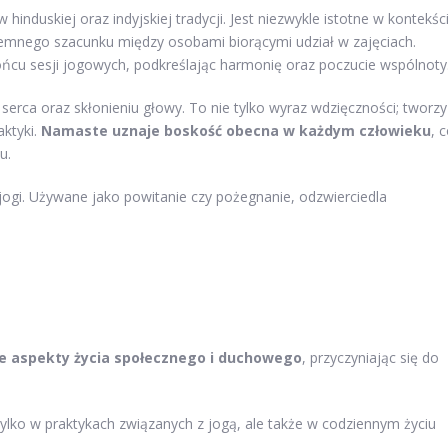
hinduskiej oraz indyjskiej tradycji. Jest niezwykle istotne w kontekśc
zajemnego szacunku między osobami biorącymi udział w zajęciach.
ońcu sesji jogowych, podkreślając harmonię oraz poczucie wspólnoty
serca oraz skłonieniu głowy. To nie tylko wyraz wdzięczności; tworzy
ktyki.
Namaste uznaje boskość obecna w każdym człowieku
, 
u.
 jogi. Używane jako powitanie czy pożegnanie, odzwierciedla
e aspekty życia społecznego i duchowego
, przyczyniając się do
lko w praktykach związanych z jogą, ale także w codziennym życiu