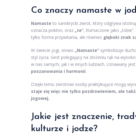
Co znaczy namaste w jo
Namaste
to sanskrycki zwrot, który odgrywa istotn
oznacza pokłon, oraz
„te”
, tłumaczone jako „tobie”
tylko forma przywitania, ale również
głęboki znak s
W świecie jogi, słowo
„Namaste”
symbolizuje ducho
styl życia. Gest polegający na złożeniu rąk na wysok
w nas samych, jak i w innych ludziach. Uznawany jest 
poszanowania i harmonii
.
Dzięki temu zwrotowi osoby praktykujące mogą wyraz
staje się więc nie tylko pozdrowieniem, ale tak
jogowej.
Jakie jest znaczenie, tra
kulturze i jodze?