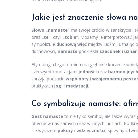
Jakie jest znaczenie słowa n
Słowo „namaste”
ma swoje źródło w sanskrycie i 
oraz
„te”
, czyli
„tobie”
. Możemy je interpretować j
symbolizuje
duchową więź
między ludźmi, uznając
duchowości,
namaste
podkreśla
szacunek
i
uznan
Etymologia tego terminu ma głębokie korzenie w indy
szerszymi konotacjami
jedności
oraz
harmonijnych 
sprzyja poczuciu
wspólnoty
i
wzajemnemu posza
praktykach
jogi
i
medytacji
.
Co symbolizuje namaste: afir
Gest namaste
to nie tylko symbol, ale także wyraz
obecne w nas samych oraz w innych ludziach. Podk
się wyrazem
pokory
i
wdzięczności
, sprzyjając two