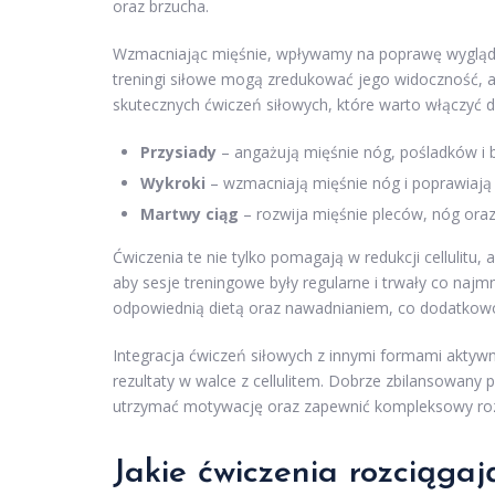
oraz brzucha.
Wzmacniając mięśnie, wpływamy na poprawę wyglądu 
treningi siłowe mogą zredukować jego widoczność, a t
skutecznych ćwiczeń siłowych, które warto włączyć 
Przysiady
– angażują mięśnie nóg, pośladków i br
Wykroki
– wzmacniają mięśnie nóg i poprawiają 
Martwy ciąg
– rozwija mięśnie pleców, nóg oraz
Ćwiczenia te nie tylko pomagają w redukcji cellulitu
aby sesje treningowe były regularne i trwały co najmn
odpowiednią dietą oraz nawadnianiem, co dodatkowo
Integracja ćwiczeń siłowych z innymi formami aktywno
rezultaty w walce z cellulitem. Dobrze zbilansowan
utrzymać motywację oraz zapewnić kompleksowy roz
Jakie ćwiczenia rozciąg