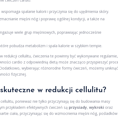
jów ćwiczeń cardio:
wspomaga spalanie kalorii i przyczynia się do ujędrnienia skóry.
acnianie mięśni nóg i poprawę ogólnej kondycji, a także na
angażuje wiele grup mięśniowych, poprawiając jednocześnie
które pobudza metabolizm i spala kalorie w szybkim tempie.
 redukcji cellulitu, ćwiczenia te powinny być wykonywane regularnie,
ywności cardio z odpowiednią dietą może znacząco przyspieszyć proc
ej. Dodatkowo, wybierając różnorodne formy ćwiczeń, możemy uniknąć
ności fizycznej.
skuteczne w redukcji cellulitu?
cellulitu, ponieważ nie tylko przyczyniają się do budowania masy
brym przykładem efektywnych ćwiczeń są
przysiady
,
wykroki
oraz
partie ciała, przyczyniając się do wzmocnienia mięśni nóg, pośladków