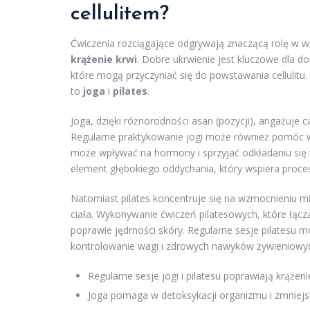
cellulitem?
Ćwiczenia rozciągające odgrywają znaczącą rolę w wa
krążenie krwi
. Dobre ukrwienie jest kluczowe dla 
które mogą przyczyniać się do powstawania cellulitu.
to
joga
i
pilates
.
Joga, dzięki różnorodności asan (pozycji), angażuje ca
Regularne praktykowanie jogi może również pomóc w r
może wpływać na hormony i sprzyjać odkładaniu się t
element głębokiego oddychania, który wspiera proce
Natomiast pilates koncentruje się na wzmocnieniu m
ciała. Wykonywanie ćwiczeń pilatesowych, które łącz
poprawie jędrności skóry. Regularne sesje pilatesu 
kontrolowanie wagi i zdrowych nawyków żywieniowy
Regularne sesje jogi i pilatesu poprawiają krążenie 
Joga pomaga w detoksykacji organizmu i zmniejs