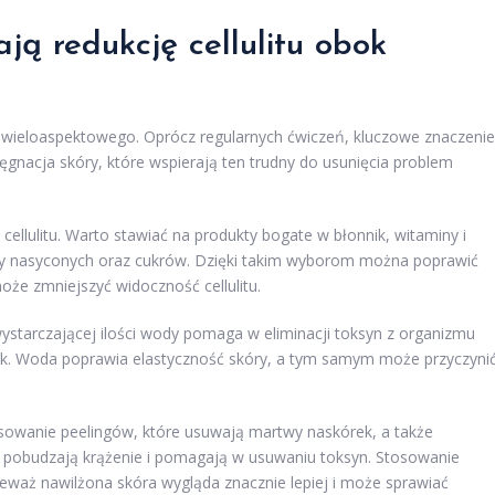
ją redukcję cellulitu obok
ia wieloaspektowego. Oprócz regularnych ćwiczeń, kluczowe znaczenie
gnacja skóry, które wspierają ten trudny do usunięcia problem
ellulitu. Warto stawiać na produkty bogate w błonnik, witaminy i
czy nasyconych oraz cukrów. Dzięki takim wyborom można poprawić
oże zmniejszyć widoczność cellulitu.
wystarczającej ilości wody pomaga w eliminacji toksyn z organizmu
. Woda poprawia elastyczność skóry, a tym samym może przyczyni
sowanie peelingów, które usuwają martwy naskórek, a także
 pobudzają krążenie i pomagają w usuwaniu toksyn. Stosowanie
waż nawilżona skóra wygląda znacznie lepiej i może sprawiać