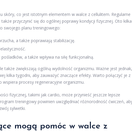
skóry, co jest istotnym elementem w walce z cellulitem. Regularne
akże przyczynić się do ogólnej poprawy kondycji fizycznej. Oto kilka
do swojego planu treningowego:
zucha, a także poprawiają stabilizację.
elastyczność.
 pośladków, a także wpływa na siłę funkcjonalną.
, ale także zwiększają ogólną wydolność organizmu. Ważne jest jednak
iej kilka tygodni, aby zauważyć znaczące efekty. Warto połączyć je z
 wspiera procesy regeneracyjne organizmu.
ści fizycznej, takimi jak cardio, może przynieść jeszcze lepsze
y program treningowy powinien uwzględniać różnorodność ćwiczeń, ab
wój sylwetki.
ające mogą pomóc w walce z