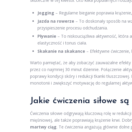
skuteczne w tej kwestii. Oto kilka popularnych rodza
Jogging
– Regularne bieganie poprawia krążenie, 
Jazda na rowerze
– To doskonały sposób na wzm
przyspieszenie procesu odchudzania.
Pływanie
– To niskouciążliwa aktywność, która 
elastyczność i tonus ciała.
Skakanie na skakance
– Efektywne ćwiczenie, 
Warto pamiętać, że aby zobaczyć zauważalne efekty w
przez co najmniej 30 minut dziennie. Połączenie akt
poprawy kondycji skóry i redukcji tkanki tłuszczow
monotonii i zwiększyć motywację do regularnej aktyw
Jakie ćwiczenia siłowe są 
Ćwiczenia siłowe odgrywają kluczową rolę w redukcji 
mięśniowej, ale także poprawiają krążenie krwi. Do
martwy ciąg
. Te ćwiczenia angażują głównie dolne 