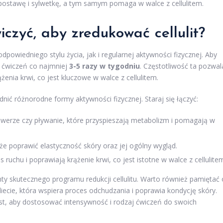
postawę i sylwetkę, a tym samym pomaga w walce z cellulitem.
iczyć, aby zredukować cellulit?
powiedniego stylu życia, jak i regularnej aktywności fizycznej. Aby
e ćwiczeń co najmniej
3-5 razy w tygodniu
. Częstotliwość ta pozwal
nia krwi, co jest kluczowe w walce z cellulitem.
ić różnorodne formy aktywności fizycznej. Staraj się łączyć:
 rowerze czy pływanie, które przyspieszają metabolizm i pomagają w
e poprawić elastyczność skóry oraz jej ogólny wygląd.
s ruchu i poprawiają krążenie krwi, co jest istotne w walce z cellulite
y skutecznego programu redukcji cellulitu. Warto również pamiętać 
cie, która wspiera proces odchudzania i poprawia kondycję skóry.
est, aby dostosować intensywność i rodzaj ćwiczeń do swoich