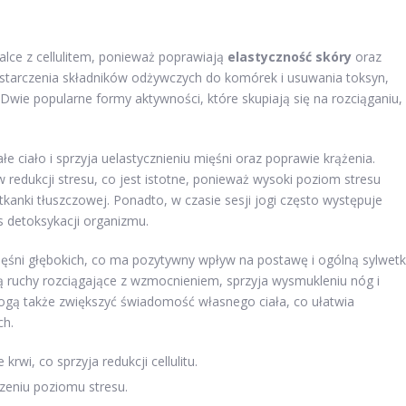
lce z cellulitem, ponieważ poprawiają
elastyczność skóry
oraz
dostarczenia składników odżywczych do komórek i usuwania toksyn,
 Dwie popularne formy aktywności, które skupiają się na rozciąganiu,
łe ciało i sprzyja uelastycznieniu mięśni oraz poprawie krążenia.
edukcji stresu, co jest istotne, ponieważ wysoki poziom stresu
kanki tłuszczowej. Ponadto, w czasie sesji jogi często występuje
s detoksykacji organizmu.
ięśni głębokich, co ma pozytywny wpływ na postawę i ogólną sylwet
ą ruchy rozciągające z wzmocnieniem, sprzyja wysmukleniu nóg i
mogą także zwiększyć świadomość własnego ciała, co ułatwia
ch.
krwi, co sprzyja redukcji cellulitu.
zeniu poziomu stresu.