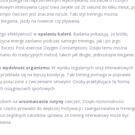
, która polega na naprzemiennym wykonywaniu odcinków o różnym
łowym intensywna część trwa zwykle od 20 sekund do kilku minut, p
empo ćwiczeń jest znacznie niższe. Taki styl treningu można
biegania, jazdy na rowerze czy pływania.
 jego efektywność w
spalaniu kalorii
. Badania pokazują, że krótki,
ycia energii zarówno podczas samego treningu, jak i po jego
g. Excess Post-exercise Oxygen Consumption). Dzięki temu można
aniu do tradycyjnych metod, takich jak długie, jednostajne bieganie.
na
wydolność organizmu
. W wyniku regularnych sesji interwałowych
 przekłada się na lepszą kondycję. Taki trening pomaga w poprawie
są połączone z ćwiczeniami siłowymi. Osoby praktykujące tę formę
h osiągnięciach sportowych.
osobem na
urozmaicenie rutyny
ćwiczeń. Dzięki różnorodności
 często prowadzi do większej motywacji i zaangażowania w treningi
szczególnych odcinków sprawia, że trening interwałowy może być
wania.