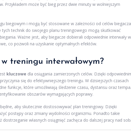
ów. Przykładem może być bieg przez dwie minuty w wolniejszym
ngu biegowym i mogą być stosowane w zależności od celów biegacza
 tych technik do swojego planu treningowego mogą skutkować
iegania. Ważne jest, aby biegacze dobierali odpowiednie interwały w
gowe, co pozwoli na uzyskanie optymalnych efektów.
 w treningu interwałowym?
jest
kluczowe
dla osiągania zamierzonych celów. Dzięki odpowiedni
rzyczynia się do efektywniejszego treningu. W dzisiejszych czasach
odne funkcje, które umożliwiają śledzenie czasu, dystansu oraz tempa
 identyfikowanie obszarów wymagających poprawy.
zbędne, aby skutecznie dostosowywać plan treningowy. Dzięki
żyć postępy oraz zmiany wydolności organizmu. Ponadto takie
ż dostrzeganie własnych osiągnięć zachęca do dalszej pracy nad sob