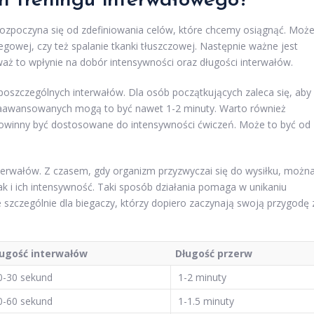
n treningu interwałowego?
ozpoczyna się od zdefiniowania celów, które chcemy osiągnąć. Moż
gowej, czy też spalanie tkanki tłuszczowej. Następnie ważne jest
ż to wpłynie na dobór intensywności oraz długości interwałów.
poszczególnych interwałów. Dla osób początkujących zaleca się, aby
j zaawansowanych mogą to być nawet 1-2 minuty. Warto również
powinny być dostosowane do intensywności ćwiczeń. Może to być od
nterwałów. Z czasem, gdy organizm przyzwyczai się do wysiłku, możn
k i ich intensywność. Taki sposób działania pomaga w unikaniu
 szczególnie dla biegaczy, którzy dopiero zaczynają swoją przygodę 
ugość interwałów
Długość przerw
0-30 sekund
1-2 minuty
0-60 sekund
1-1.5 minuty