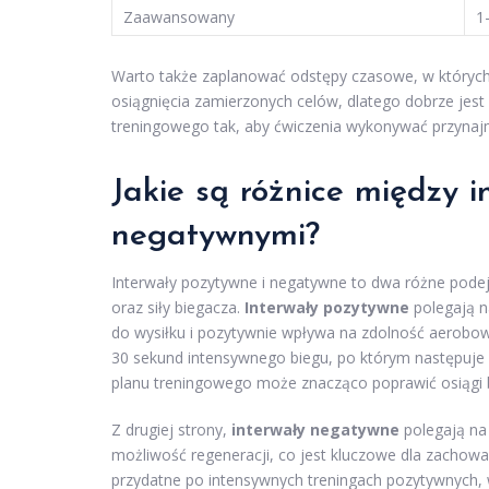
Zaawansowany
1
Warto także zaplanować odstępy czasowe, w których 
osiągnięcia zamierzonych celów, dlatego dobrze je
treningowego tak, aby ćwiczenia wykonywać przynajm
Jakie są różnice między 
negatywnymi?
Interwały pozytywne i negatywne to dwa różne podej
oraz siły biegacza.
Interwały pozytywne
polegają n
do wysiłku i pozytywnie wpływa na zdolność aerobow
30 sekund intensywnego biegu, po którym następuje k
planu treningowego może znacząco poprawić osiągi b
Z drugiej strony,
interwały negatywne
polegają na
możliwość regeneracji, co jest kluczowe dla zachowani
przydatne po intensywnych treningach pozytywnych,