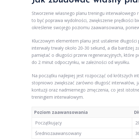
Jak zbudować własny pla
Stworzenie własnego planu treningu interwałowego r
to być poprawa wydolności, zwiększenie prędkości bie
określenie swojego poziomu zaawansowania, poniewa
Kluczowym elementem planu jest ustalenie długości 
interwały trwały około 20-30 sekund, a dla bardzie
pamiętać o długości przerw regeneracyjnych, które 
do 2 minut odpoczynku, w zależności od wysiłku.
Na początku najlepiej jest rozpocząć od krótszych i
stopniowo zwiększać zarówno długość interwałów, ja
kontuzji oraz nadmiernego zmęczenia, co jest istotne
treningiem interwałowym.
Poziom zaawansowania
Dł
Początkujący
2
Średniozaawansowany
3