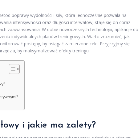
metod poprawy wydolności i siły, która jednocześnie pozwala na
owania intensywności oraz długości interwałów, staje się on coraz
ach zaawansowania. W dobie nowoczesnych technologii, aplikacje d
orzeniu indywidualnych planów treningowych. Warto zrozumieć, jak
nitorować postępy, by osiągać zamierzone cele. Przyjrzyjmy się
rzędzia, by maksymalizować efekty treningu.
wy?
gatywnymi?
ałowy i jakie ma zalety?