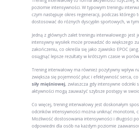
Trening interwałowy to forma aktywności fizycznej
poziomie intensywności. W typowym treningu interwa
czym następuje okres regeneracji, podczas którego t
dostosować do różnych dyscyplin sportowych, w tym 
Jedną z głównych zalet treningu interwałowego jest
intensywny wysiłek może prowadzić do większego zuż
zakończeniu, co określa się jako zjawisko EPOC (an
osiągnąć lepsze rezultaty w krótszym czasie w porówn
Trening interwałowy ma również pozytywny wpływ 
zwiększa się pojemność płuc i efektywność serca, co
siły mięśniowej
, zwłaszcza gdy intensywne odcinki 
aktywności mogą zauważyć szybsze postępy w swoic
Co więcej, trening interwałowy jest doskonałym sp
odcinków intensywności można uniknąć monotonii, co
Możliwość dostosowania intensywności i długości po
odpowiedni dla osób na każdym poziomie zaawanso