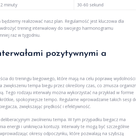
-2 minuty
30-60 sekund
będziemy realizować nasz plan. Regularność jest kluczowa dla
st wdrożyć trening interwałowy do swojego harmonogramu
niej raz w tygodniu.
interwałami pozytywnymi a
ścia do treningu biegowego, które mają na celu poprawę wydolności
a zwiększeniu tempa biegu przez określony czas, co zmusza organi
ą. Tego rodzaju interwały można wykorzystać na przykład w formie
rótkie, spokojniejsze tempo. Regularne wprowadzanie takich sesji d
iegacza, zwiększając prędkość i efektywność.
 deliberacyjnym zwolnieniu tempa. W tym przypadku biegacz ma
a energii i uniknięcia kontuzji. Interwały te mogą być szczególnie
 wprowadzając okresy odpoczynku, które pozwalają na szybszą