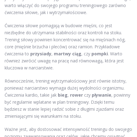
warto włączyć do swojego programu treningowego zarówno
ćwiczenia siłowe, jak i wytrzymałościowe.
Ćwiczenia siłowe pomagają w budowie mięśni, co jest
niezbędne do utrzymania stabilności oraz kontroli na stoku.
Trening siłowy powinien koncentrować się na mięśniach nóg,
core (mięśnie brzucha i pleców) oraz ramion. Przykładowe
ćwiczenia to
przysiady
,
martwy ciąg
, czy
pompki
. Warto
również zwrócić uwagę na pracę nad równowagą, która jest
kluczowa w narciarstwie.
Równocześnie, trening wytrzymałościowy jest równie istotny,
ponieważ narciarstwo wymaga dużej wydolności organizmu.
Ćwiczenia kardio, takie jak
bieg
,
rower
czy
pływanie
, powinny
być regularnie wplatane w plan treningowy. Dzięki temu
będziesz w stanie lepiej radzić sobie z długimi zjazdami oraz
zmieniającymi się warunkami na stoku.
Ważne jest, aby dostosować intensywność treningu do swojego
poziomu zaawansowania oraz celów, jakie chcemy osiągnąć.