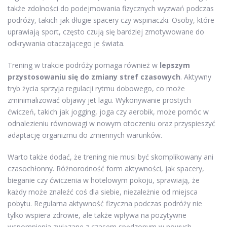
także zdolności do podejmowania fizycznych wyzwań podczas
podróży, takich jak długie spacery czy wspinaczki. Osoby, które
uprawiają sport, często czują się bardziej zmotywowane do
odkrywania otaczającego je świata.
Trening w trakcie podróży pomaga również w
lepszym
przystosowaniu się do zmiany stref czasowych
. Aktywny
tryb życia sprzyja regulacji rytmu dobowego, co może
zminimalizować objawy jet lagu. Wykonywanie prostych
ćwiczeń, takich jak jogging, joga czy aerobik, może pomóc w
odnalezieniu równowagi w nowym otoczeniu oraz przyspieszyć
adaptację organizmu do zmiennych warunków.
Warto także dodać, że trening nie musi być skomplikowany ani
czasochłonny. Różnorodność form aktywności, jak spacery,
bieganie czy ćwiczenia w hotelowym pokoju, sprawiają, że
każdy może znaleźć coś dla siebie, niezależnie od miejsca
pobytu. Regularna aktywność fizyczna podczas podróży nie
tylko wspiera zdrowie, ale także wpływa na pozytywne
wspomnienia związane z czasem spędzonym w nowych