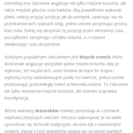
izometryczne ćwiczenie angażuje nie tylko mięśnie brzucha, ale
także mięśnie pleców oraz barków. Aby prawidłowo wykonać
plank, należy przyjąć pozycję jak do pompek, opierając się na
przedramionach i palcach stóp, jednocześnie utrzymując prostą
linię ciała. Staraj się utrzymać tę pozycję przez określony czas,
początkowo zaczynając od kilku sekund, a z czasem
zwiększając czas utrzymania.
Kolejnym popularnym ćwiczeniem jest
bicycle crunch
, które
doskonale angażuje wszystkie partie mięśni brzucha. Aby je
wykonać, leż na plecach, unieś kolana do kąta 90 stopni i
wykonuj ruchy naśladowujące jazdę na rowerze, jednocześnie
przesuwając przeciwległy łokieć w kierunku kolana. To ćwiczenie
nie tylko wzmacnia mięśnie brzucha, ale również poprawia
koordynację.
Różne warianty
brzuszków
również pozostają w czołówce
najskuteczniejszych ćwiczeń. Możesz wykonywać je na wiele
sposobów, np. brzuszki tradycyjne, ukośne lub z uniesionymi
nogami. Każdy z tych wariantów skupia się na innych partiach