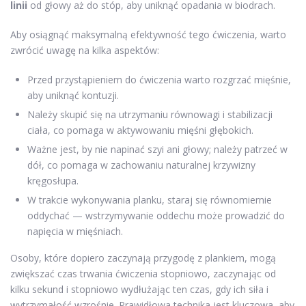
linii
od głowy aż do stóp, aby uniknąć opadania w biodrach.
Aby osiągnąć maksymalną efektywność tego ćwiczenia, warto
zwrócić uwagę na kilka aspektów:
Przed przystąpieniem do ćwiczenia warto rozgrzać mięśnie,
aby uniknąć kontuzji.
Należy skupić się na utrzymaniu równowagi i stabilizacji
ciała, co pomaga w aktywowaniu mięśni głębokich.
Ważne jest, by nie napinać szyi ani głowy; należy patrzeć w
dół, co pomaga w zachowaniu naturalnej krzywizny
kręgosłupa.
W trakcie wykonywania planku, staraj się równomiernie
oddychać — wstrzymywanie oddechu może prowadzić do
napięcia w mięśniach.
Osoby, które dopiero zaczynają przygodę z plankiem, mogą
zwiększać czas trwania ćwiczenia stopniowo, zaczynając od
kilku sekund i stopniowo wydłużając ten czas, gdy ich siła i
wytrzymałość wzrośnie. Prawidłowa technika jest kluczowa, aby