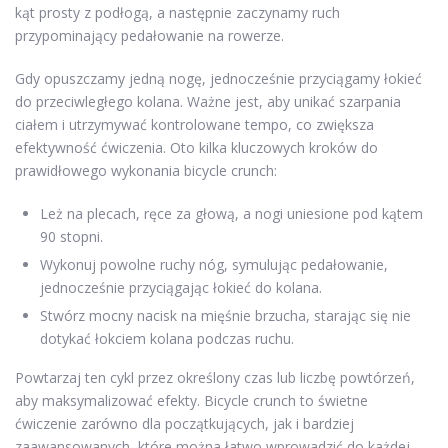
kąt prosty z podłogą, a następnie zaczynamy ruch
przypominający pedałowanie na rowerze.
Gdy opuszczamy jedną nogę, jednocześnie przyciągamy łokieć
do przeciwległego kolana. Ważne jest, aby unikać szarpania
ciałem i utrzymywać kontrolowane tempo, co zwiększa
efektywność ćwiczenia. Oto kilka kluczowych kroków do
prawidłowego wykonania bicycle crunch:
Leż na plecach, ręce za głową, a nogi uniesione pod kątem
90 stopni.
Wykonuj powolne ruchy nóg, symulując pedałowanie,
jednocześnie przyciągając łokieć do kolana.
Stwórz mocny nacisk na mięśnie brzucha, starając się nie
dotykać łokciem kolana podczas ruchu.
Powtarzaj ten cykl przez określony czas lub liczbę powtórzeń,
aby maksymalizować efekty. Bicycle crunch to świetne
ćwiczenie zarówno dla początkujących, jak i bardziej
zaawansowanych, które można łatwo wprowadzić do każdej