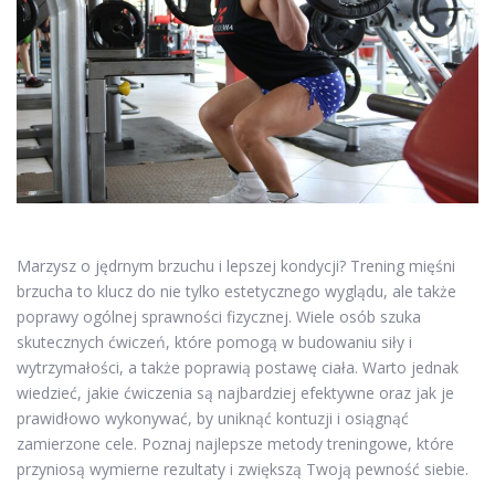
Marzysz o jędrnym brzuchu i lepszej kondycji? Trening mięśni
brzucha to klucz do nie tylko estetycznego wyglądu, ale także
poprawy ogólnej sprawności fizycznej. Wiele osób szuka
skutecznych ćwiczeń, które pomogą w budowaniu siły i
wytrzymałości, a także poprawią postawę ciała. Warto jednak
wiedzieć, jakie ćwiczenia są najbardziej efektywne oraz jak je
prawidłowo wykonywać, by uniknąć kontuzji i osiągnąć
zamierzone cele. Poznaj najlepsze metody treningowe, które
przyniosą wymierne rezultaty i zwiększą Twoją pewność siebie.