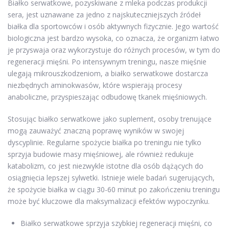
Białko serwatkowe, pozyskiwane z mleka podczas produkcji
sera, jest uznawane za jedno z najskuteczniejszych źródeł
białka dla sportowców i osób aktywnych fizycznie. Jego wartość
biologiczna jest bardzo wysoka, co oznacza, że organizm łatwo
je przyswaja oraz wykorzystuje do różnych procesów, w tym do
regeneracji mięśni. Po intensywnym treningu, nasze mięśnie
ulegają mikrouszkodzeniom, a białko serwatkowe dostarcza
niezbędnych aminokwasów, które wspierają procesy
anaboliczne, przyspieszając odbudowę tkanek mięśniowych.
Stosując białko serwatkowe jako suplement, osoby trenujące
mogą zauważyć znaczną poprawę wyników w swojej
dyscyplinie. Regularne spożycie białka po treningu nie tylko
sprzyja budowie masy mięśniowej, ale również redukuje
katabolizm, co jest niezwykle istotne dla osób dążących do
osiągnięcia lepszej sylwetki. Istnieje wiele badań sugerujących,
że spożycie białka w ciągu 30-60 minut po zakończeniu treningu
może być kluczowe dla maksymalizacji efektów wypoczynku.
Białko serwatkowe sprzyja szybkiej regeneracji mięśni, co