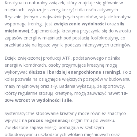
Kreatyna to naturalny związek, który znajduje się głównie w
mięśniach i wykazuje szereg korzyści dla osób aktywnych
fizycznie. Jednym z najważniejszych sposobów, w jakie kreatyna
wspomaga treningi, jest
zwiększenie wydolności
oraz
siły
mięśniowej
. Suplementacja kreatyną przyczynia się do wzrostu
zapasów energii w mięśniach pod postacią fosfokreatyny, co
przekłada się na lepsze wyniki podczas intensywnych treningów.
Dzięki zwiększonej produkcji ATP, podstawowego nośnika
energii w komórkach, osoby przyjmujące kreatynę mogą
wykonywać
dłuższe i bardziej energochłonne treningi
. To z
kolei pozwala na osiągnięcie większych postępów w budowaniu
masy mięśniowej oraz siły. Badania wykazują, że sportowcy,
którzy regularnie stosują kreatynę, mogą zauważyć nawet
10-
20% wzrost w wydolności i sile
.
Systematyczne stosowanie kreatyny może również znacząco
wpłynąć na
proces regeneracji
organizmu po wysiłku.
Zwiększone zapasy energii pomagają w szybszym
odbudowywaniu uszkodzonych włókien mięśniowych oraz