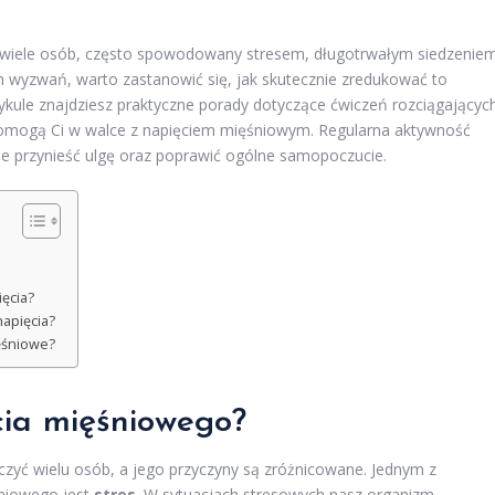
 wiele osób, często spowodowany stresem, długotrwałym siedzenie
h wyzwań, warto zastanowić się, jak skutecznie zredukować to
tykule znajdziesz praktyczne porady dotyczące ćwiczeń rozciągającyc
 pomogą Ci w walce z napięciem mięśniowym. Regularna aktywność
e przynieść ulgę oraz poprawić ogólne samopoczucie.
ięcia?
apięcia?
ięśniowe?
cia mięśniowego?
czyć wielu osób, a jego przyczyny są zróżnicowane. Jednym z
niowego jest
stres
. W sytuacjach stresowych nasz organizm