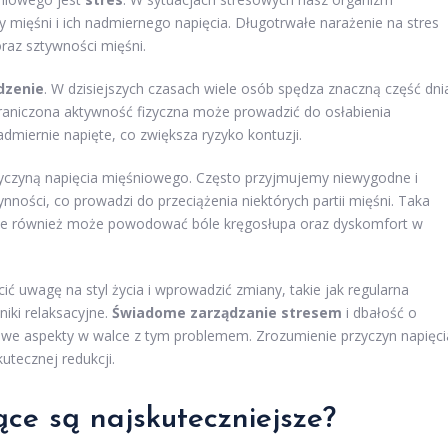
mięśni i ich nadmiernego napięcia. Długotrwałe narażenie na stres
raz sztywności mięśni.
dzenie
. W dzisiejszych czasach wiele osób spędza znaczną część dni
graniczona aktywność fizyczna może prowadzić do osłabienia
dmiernie napięte, co zwiększa ryzyko kontuzji.
zyczyną napięcia mięśniowego. Często przyjmujemy niewygodne i
ności, co prowadzi do przeciążenia niektórych partii mięśni. Taka
ale również może powodować bóle kręgosłupa oraz dyskomfort w
ć uwagę na styl życia i wprowadzić zmiany, takie jak regularna
niki relaksacyjne.
Świadome zarządzanie stresem
i dbałość o
zowe aspekty w walce z tym problemem. Zrozumienie przyczyn napięci
tecznej redukcji.
ące są najskuteczniejsze?