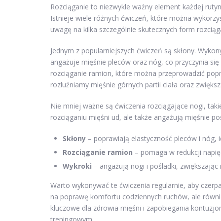
Rozciąganie to niezwykle ważny element każdej rutyn
Istnieje wiele różnych ćwiczeń, które można wykorzys
uwagę na kilka szczególnie skutecznych form rozciąg
Jednym z popularniejszych ćwiczeń są skłony. Wykony
angażuje mięśnie pleców oraz nóg, co przyczynia się
rozciąganie ramion, które można przeprowadzić poprzez
rozluźniamy mięśnie górnych partii ciała oraz zwięk
Nie mniej ważne są ćwiczenia rozciągające nogi, taki
rozciąganiu mięśni ud, ale także angażują mięśnie poś
Skłony
– poprawiają elastyczność pleców i nóg, i
Rozciąganie ramion
– pomaga w redukcji napięc
Wykroki
– angażują nogi i pośladki, zwiększając 
Warto wykonywać te ćwiczenia regularnie, aby czerpać
na poprawę komfortu codziennych ruchów, ale równie
kluczowe dla zdrowia mięśni i zapobiegania kontuzj
treningowym.