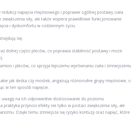
edukcji napięcia mięśniowego i poprawie ogólnej postawy ciała.
o zwiększenia siły, ale także wspiera prawidłowe funkcjonowanie
ięcia i dyskomfortu w codziennym życiu.
najdują się:
az dolnej części pleców, co poprawia stabilność postawy i może
j.
ramion i pleców, co sprzyja lepszemu wyrównaniu ciała i zmniejszeni
takie jak deska czy mostek, angażują różnorodne grupy mięśniowe, 
jąc w ten sposób napięcie.
ć uwagę na ich odpowiednie dostosowanie do poziomu
praktyka przynosi efekty nie tylko w postaci zwiększenia siły, ale
nizmu. Dzięki temu zmniejsza się ryzyko kontuzji oraz napięć, które