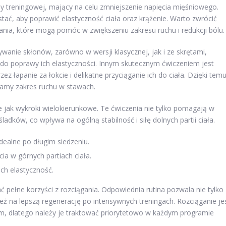
y treningowej, mający na celu zmniejszenie napięcia mięśniowego.
tać, aby poprawić elastyczność ciała oraz krążenie. Warto zwrócić
ania, które mogą pomóc w zwiększeniu zakresu ruchu i redukcji bólu.
wanie skłonów, zarówno w wersji klasycznej, jak i ze skrętami,
 do poprawy ich elastyczności. Innym skutecznym ćwiczeniem jest
 łapanie za łokcie i delikatne przyciąganie ich do ciała. Dzięki tem
szamy zakres ruchu w stawach.
e jak wykroki wielokierunkowe. Te ćwiczenia nie tylko pomagają w
ladków, co wpływa na ogólną stabilność i siłę dolnych partii ciała.
dealne po długim siedzeniu.
ia w górnych partiach ciała.
ich elastyczność.
 pełne korzyści z rozciągania. Odpowiednia rutina pozwala nie tylko
ż na lepszą regenerację po intensywnych treningach. Rozciąganie je
om, dlatego należy je traktować priorytetowo w każdym programie