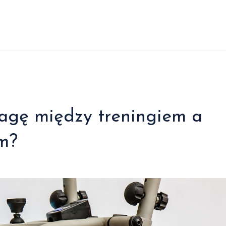
agę między treningiem a
m?