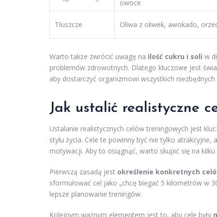
owoce
Tłuszcze
Oliwa z oliwek, awokado, orze
Warto także zwrócić uwagę na
ilość cukru i soli
w di
problemów zdrowotnych. Dlatego kluczowe jest świ
aby dostarczyć organizmowi wszystkich niezbędnych
Jak ustalić realistyczne c
Ustalanie realistycznych celów treningowych jest kl
stylu życia. Cele te powinny być nie tylko atrakcyjn
motywacji. Aby to osiągnąć, warto skupić się na kilku
Pierwszą zasadą jest
określenie konkretnych cel
sformułować cel jako „chcę biegać 5 kilometrów w 30 
lepsze planowanie treningów.
Kolejnym ważnym elementem jest to, aby cele były
m