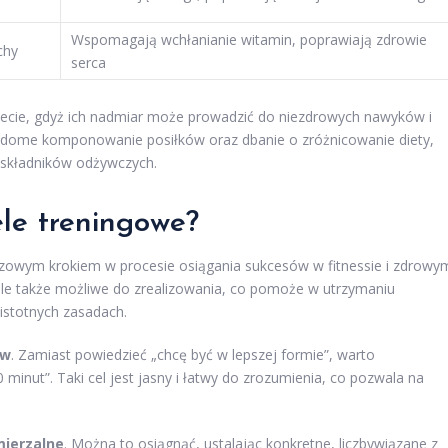
Wspomagają wchłanianie witamin, poprawiają zdrowie
chy
serca
ecie, gdyż ich nadmiar może prowadzić do niezdrowych nawyków i
adome komponowanie posiłków oraz dbanie o zróżnicowanie diety,
 składników odżywczych.
ele treningowe?
uczowym krokiem w procesie osiągania sukcesów w fitnessie i zdrowy
e, ale także możliwe do zrealizowania, co pomoże w utrzymaniu
 istotnych zasadach.
ów
. Zamiast powiedzieć „chcę być w lepszej formie”, warto
minut”. Taki cel jest jasny i łatwy do zrozumienia, co pozwala na
ierzalne
. Można to osiągnąć, ustalając konkretne, liczbywiązane z