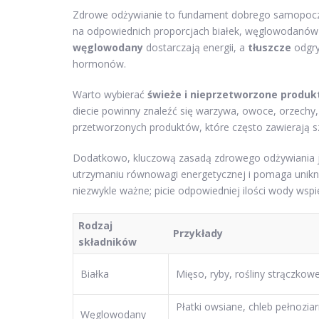
Zdrowe odżywianie to fundament dobrego samopoczuc
na odpowiednich proporcjach białek, węglowodanów 
węglowodany
dostarczają energii, a
tłuszcze
odgry
hormonów.
Warto wybierać
świeże i nieprzetworzone produk
diecie powinny znaleźć się warzywa, owoce, orzechy,
przetworzonych produktów, które często zawierają szt
Dodatkowo, kluczową zasadą zdrowego odżywiania jes
utrzymaniu równowagi energetycznej i pomaga unik
niezwykle ważne; picie odpowiedniej ilości wody wsp
Rodzaj
Przykłady
składników
Białka
Mięso, ryby, rośliny strączkow
Płatki owsiane, chleb pełnoziar
Węglowodany