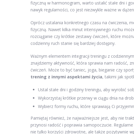
fizyczną w harmonogram, warto ustalić stałe dni i g
nawyk regularności, co jest niezwykle ważne w dążen
Oprócz ustalania konkretnego czasu na ćwiczenia, m
fizyczną. Nawet kilka minut intensywnego ruchu moż
rozciąganie czy krótkie zestawy ćwiczeń, które moż
codzienny ruch stanie się bardziej dostępny.
Ważnym elementem integracji treningu z codziennym
znajdziemy aktywność, która sprawia nam radość, zn
ćwiczeń. Może to być taniec, joga, bieganie czy spo
trening z innymi aspektami życia
, takimi jak spo
Ustal stałe dni i godziny treningu, aby wyrobić so
Wykorzystaj krótkie przerwy w ciągu dnia na drob
Wybierz formy ruchu, które sprawiają Ci przyjem
Pamiętaj również, że najważniejsze jest, aby nie trak
przynosi radość i poprawia samopoczucie. Regularne
nie tylko korzyści zdrowotne, ale także pozytywnie w