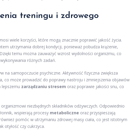
zenia treningu i zdrowego
nosi wiele korzyści, które mogą znacznie poprawić jakość życia.
tem utrzymania dobrej kondycji, ponieważ pobudza krążenie,
. Dzięki temu można zauważyć wzrost wydolności organizmu, co
o wykonywania różnych zadań.
ływ na samopoczucie psychiczne. Aktywność fizyczna zwiększa
ia, co może prowadzić do poprawy nastroju i zmniejszenia objawów
ja lepszemu
zarządzaniu stresem
oraz poprawie jakości snu, co
a organizmowi niezbędnych składników odżywczych. Odpowiednio
błonnik, wspierają procesy
metaboliczne
oraz przyspieszają
również pomóc w utrzymaniu zdrowej masy ciała, co jest istotnym
ak otyłość czy cukrzyca.