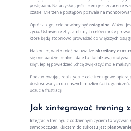
postępami. Na przykład, jeśli celem jest zrzucenie w
czasie. Mierzenie postępów pozwala na monitorowanie
Oprócz tego, cele powinny być
osiągalne
. Ważne jes
życia. Ustawienie zbyt ambitnych celów może prowadzi
które będą stopniowo prowadzić do większych osiągn
Na koniec, warto mieć na uwadze
określony czas re
się one bardziej realne i daje to dodatkową motywac
siłę”, lepiej powiedzieć „chcę zwiększyć moje maksym
Podsumowując, realistyczne cele treningowe opierają
dostosowanych do naszych możliwości i ograniczeń. U
uczucia frustracji.
Jak zintegrować trening 
Integracja treningu z codziennym życiem to wyzwanie
samopoczucia. Kluczem do sukcesu jest
planowani