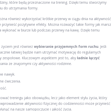
odziny, które będą przeznaczone na trening. Dzięki temu stworzymy
iu do utrzymania formy.
ożna również wykorzystać krótkie przerwy w ciągu dnia na aktywność
e przynieść pozytywne efekty. Można rozważyć takie formy jak marsz
na wykonać w biurze lub podczas przerwy na kawę. Dzięki temu
 życiem jest również
wybieranie przyjemnych form ruchu
. Jeśli
acznie łatwiej będzie nam utrzymać motywację do regularnych
rty zespołowe. Kluczowym aspektem jest to, aby
ładnie łączyć
tkania ze znajomymi czy aktywności rodzinne.
bie nawyk.
ne ćwiczenia.
ność.
tować treningu jako obowiązku, lecz jako element stylu życia, który
 wprowadzenie aktywności fizycznej do codzienności może przynieść
płynąć na nasze samopoczucie i jakość życia.