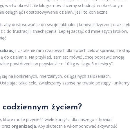
agi, warto określić, ile kilogramów chcemy schudnąć w określonym
 osiągnięć i dostosowywanie działań, jeśli to konieczne.
t, aby dostosować je do swojej aktualnej kondycji fizycznej oraz styl
ć do frustracji i zniechęcenia. Lepiej zacząć od mniejszych kroków,
ięć.
alizacji
. Ustalenie ram czasowych dla swoich celów sprawia, że staj
ję do działania. Na przykład, zamiast mówić „chcę poprawić swoją
alne powtórzenia w przysiadzie o 10 kg w ciągu 3 miesięcy”.
 się na konkretnych, mierzalnych, osiągalnych założeniach,
stalając takie cele, zwiększamy szansę na trwałe postępy i unikamy
z codziennym życiem?
, które może przynieść wiele korzyści dla naszego zdrowia i
e
oraz
organizacja
. Aby skutecznie wkomponować aktywność