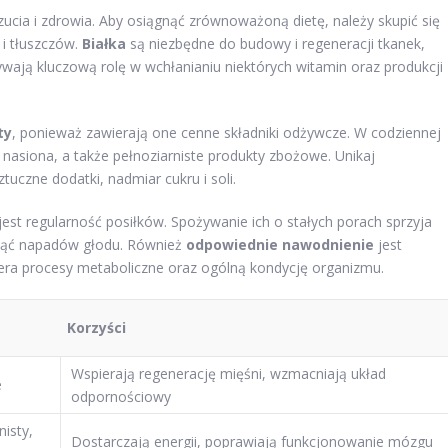
ia i zdrowia. Aby osiągnąć zrównoważoną dietę, należy skupić się
i tłuszczów.
Białka
są niezbędne do budowy i regeneracji tkanek,
wają kluczową rolę w wchłanianiu niektórych witamin oraz produkcji
ty
, ponieważ zawierają one cenne składniki odżywcze. W codziennej
 nasiona, a także pełnoziarniste produkty zbożowe. Unikaj
uczne dodatki, nadmiar cukru i soli.
t regularność posiłków. Spożywanie ich o stałych porach sprzyja
nąć napadów głodu. Również
odpowiednie nawodnienie
jest
iera procesy metaboliczne oraz ogólną kondycję organizmu.
Korzyści
Wspierają regenerację mięśni, wzmacniają układ
e
odpornościowy
nisty,
Dostarczają energii, poprawiają funkcjonowanie mózgu