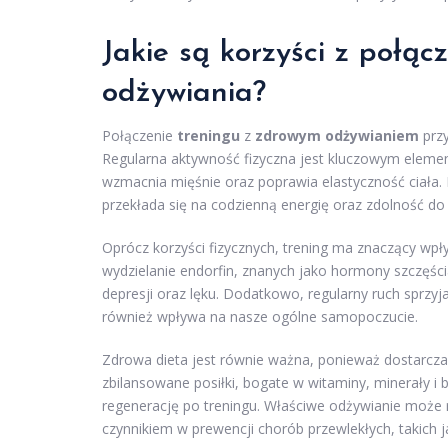
Jakie są korzyści z połąc
odżywiania?
Połączenie
treningu
z
zdrowym odżywianiem
przy
Regularna aktywność fizyczna jest kluczowym elemen
wzmacnia mięśnie oraz poprawia elastyczność ciała
przekłada się na codzienną energię oraz zdolność d
Oprócz korzyści fizycznych, trening ma znaczący wp
wydzielanie endorfin, znanych jako hormony szczęśc
depresji oraz lęku. Dodatkowo, regularny ruch sprzy
również wpływa na nasze ogólne samopoczucie.
Zdrowa dieta jest równie ważna, ponieważ dostarcz
zbilansowane posiłki, bogate w witaminy, minerały i 
regenerację po treningu. Właściwe odżywianie może 
czynnikiem w prewencji chorób przewlekłych, takich j