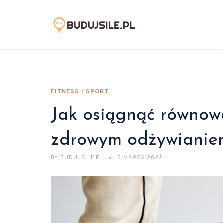
FITNESS I SPORT
Jak osiągnąć równow
zdrowym odżywianie
BY
BUDUJSILE.PL
5 MARCA 2022