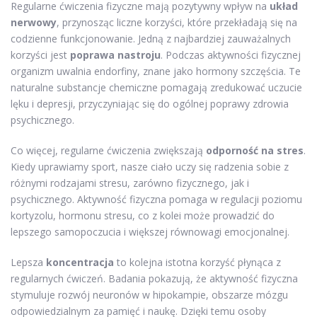
Regularne ćwiczenia fizyczne mają pozytywny wpływ na
układ
nerwowy
, przynosząc liczne korzyści, które przekładają się na
codzienne funkcjonowanie. Jedną z najbardziej zauważalnych
korzyści jest
poprawa nastroju
. Podczas aktywności fizycznej
organizm uwalnia endorfiny, znane jako hormony szczęścia. Te
naturalne substancje chemiczne pomagają zredukować uczucie
lęku i depresji, przyczyniając się do ogólnej poprawy zdrowia
psychicznego.
Co więcej, regularne ćwiczenia zwiększają
odporność na stres
.
Kiedy uprawiamy sport, nasze ciało uczy się radzenia sobie z
różnymi rodzajami stresu, zarówno fizycznego, jak i
psychicznego. Aktywność fizyczna pomaga w regulacji poziomu
kortyzolu, hormonu stresu, co z kolei może prowadzić do
lepszego samopoczucia i większej równowagi emocjonalnej.
Lepsza
koncentracja
to kolejna istotna korzyść płynąca z
regularnych ćwiczeń. Badania pokazują, że aktywność fizyczna
stymuluje rozwój neuronów w hipokampie, obszarze mózgu
odpowiedzialnym za pamięć i naukę. Dzięki temu osoby