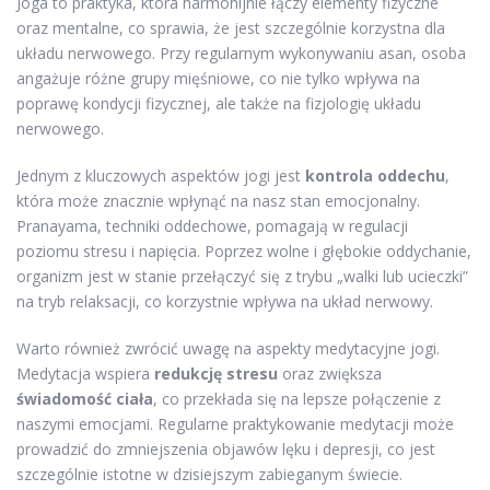
Joga to praktyka, która harmonijnie łączy elementy fizyczne
oraz mentalne, co sprawia, że jest szczególnie korzystna dla
układu nerwowego. Przy regularnym wykonywaniu asan, osoba
angażuje różne grupy mięśniowe, co nie tylko wpływa na
poprawę kondycji fizycznej, ale także na fizjologię układu
nerwowego.
Jednym z kluczowych aspektów jogi jest
kontrola oddechu
,
która może znacznie wpłynąć na nasz stan emocjonalny.
Pranayama, techniki oddechowe, pomagają w regulacji
poziomu stresu i napięcia. Poprzez wolne i głębokie oddychanie,
organizm jest w stanie przełączyć się z trybu „walki lub ucieczki”
na tryb relaksacji, co korzystnie wpływa na układ nerwowy.
Warto również zwrócić uwagę na aspekty medytacyjne jogi.
Medytacja wspiera
redukcję stresu
oraz zwiększa
świadomość ciała
, co przekłada się na lepsze połączenie z
naszymi emocjami. Regularne praktykowanie medytacji może
prowadzić do zmniejszenia objawów lęku i depresji, co jest
szczególnie istotne w dzisiejszym zabieganym świecie.