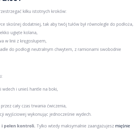
rzestrzegać kilku istotnych kroków:
awce skośnej dodatniej, tak aby twój tułów był równolegle do podłoża,
lekko ugięte kolana,
wa w linii z kręgosłupem,
topadle do podłogi neutralnym chwytem, z ramionami swobodnie
i:
wdech i unieś hantle na boki,
rzez cały czas trwania ćwiczenia,
ji wyjściowej wykonując jednocześnie wydech.
i pełen kontroli.
Tylko wtedy maksymalnie zaangażujesz
mięśnie