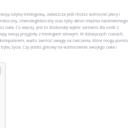
twoją rutynę treningową, zwłaszcza jeśli chcesz wzmocnić plecy i
oroboczny, równoległoboczny oraz tylny akton mięśnia naramiennego
ci ciała. Co więcej, jest to doskonały wybór zarówno dla osób z
zynają swoją przygodę z treningiem siłowym. W dzisiejszych czasach,
ed komputerem, warto zwrócić uwagę na ćwiczenia, które mogą pomó
rybu życia. Czy jesteś gotowy na wzmocnienie swojego ciała i