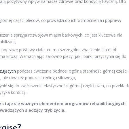
mają pozytywny wpływ na nasze zdrowie oraz kondycję fizyczną. Oto
e górnej części pleców, co prowadzi do ich wzmocnienia i poprawy
iczenia sprzyja rozwojowi mięśni barkowych, co jest kluczowe dla
ilizacji,
a poprawę postawy ciała, co ma szczególne znaczenie dla osób
na kifozą. Wzmacniając zarówno plecy, jak i barki, przyczynia się do
izujących
podczas ćwiczenia podnosi ogólną stabilność górnej części
iu, ale również podczas treningu siłowego,
ynić się do zwiększenia elastyczności górnej części ciała, co przekład
yzyka kontuzji.
se staje się ważnym elementem programów rehabilitacyjnych
owadzących siedzący tryb życia.
raise?