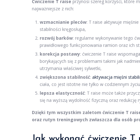
Ćwiczenie T raise
przynosi szereg korzyści, które 
najważniejsze z nich:
wzmacnianie pleców
: T raise aktywuje mięśni
stabilności kręgosłupa,
rozwój barków
: regularne wykonywanie tego ćw
prawidłowego funkcjonowania ramion oraz ich stab
korekcja postawy
: ćwiczenie T raise wspomag
borykających się z problemami takimi jak nadmier
utrzymania właściwej sylwetki,
zwiększona stabilność
:
aktywacja mięśni stabil
ciała, co jest istotne nie tylko w codziennym życ
lepsza elastyczność
: T raise może także przycz
się na wyższą wydolność fizyczną oraz redukcję r
Dzięki tym wszystkim zaletom ćwiczenie T rai
oraz rutyn treningowych zwłaszcza dla osób pr
Jak wykonać ćwiczenie T 