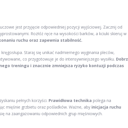
luczowe jest przyjęcie odpowiedniej pozycji wyjściowej. Zacznij od
yprostowanymi. Rozłóż ręce na wysokości barków, a kciuki skieruj w
konaniu ruchu oraz zapewnia stabilność.
 kręgosłupa. Staraj się unikać nadmiernego wyginania pleców,
aktywowane, co przygotowuje je do intensywniejszego wysiłku.
Dobr
go treningu i znacznie zmniejsza ryzyko kontuzji podczas
zyskaniu pełnych korzyści.
Prawidłowa technika
polega na
nając mięśnie grzbietu oraz pośladków. Ważne, aby
inicjacja ruchu
 się na zaangażowaniu odpowiednich grup mięśniowych.