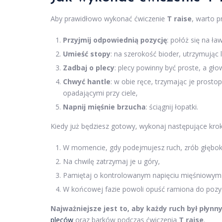
Aby prawidłowo wykonać ćwiczenie
T raise
, warto p
Przyjmij odpowiednią pozycję
: połóż się na ł
Umieść stopy
: na szerokość bioder, utrzymując 
Zadbaj o plecy
: plecy powinny być proste, a gło
Chwyć hantle
: w obie ręce, trzymając je pros
opadającymi przy ciele,
Napnij mięśnie brzucha
: ściągnij łopatki.
Kiedy już będziesz gotowy, wykonaj następujące krok
W momencie, gdy podejmujesz ruch, zrób głęboki 
Na chwilę zatrzymaj je u góry,
Pamiętaj o kontrolowanym napięciu mięśniowym p
W końcowej fazie powoli opuść ramiona do pozyc
Najważniejsze jest to, aby każdy ruch był płynny 
pleców
oraz barków podczas ćwiczenia
T raise
.