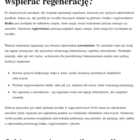
wspierać regenerację?
Po intensywnych zawodach, aby wspierać regenerację organizmu, kluczowe jest spożycie odpowiednich
posiłków. Zaleca się, aby posiłek po wysiłku fizycznym składał się głównie z białka i węglowodanów.
Białko
jest niezbędne do odbudowy mięśni, które mogły zostać uszkodzone podczas treningu czy
zawodów. Natomiast
węglowodany
pomogą uzupełnić zapasy energii, które mogą być wyczerpane po
wysiłku.
Ważnym elementem regeneracji jest również odpowiednie
nawodnienie
. Po zawodach warto pić wodę
lub napoje izotoniczne, aby przywrócić równowagę elektrolitową i zapobiec odwodnieniu. Niezbędne
minerały, takie jak sód i potas, są kluczowe dla prawidłowego funkcjonowania mięśni oraz ogólnej
kondycji organizmu.
Rozważ spożycie białkowego shake’a, który szybko dostarczy potrzebnych składników
odżywczych.
Wybierz węglowodanowe źródła, takie jak ryż, makaron lub owoce, które wspomogą regenerację.
Nie zapomnij o nawodnieniu – pij regularnie wodę oraz napoje elektrolitowe, aby uzupełnić
minerały.
Dobrym pomysłem jest także zjedzenie posiłku w ciągu pierwszych 30-60 minut po zakończeniu
zawodów, kiedy organizm jest najbardziej podatny na wchłanianie składników odżywczych. Ostateczny
wybór posiłku powinien uwzględniać indywidualne preferencje oraz potrzeby, ale pamiętaj, żeby zadbać
o odpowiednią równowagę białka, węglowodanów i płynów.