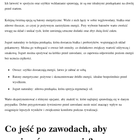
Ich łatwość w spożyciu oraz szybkie wchłanianie sprawiają, że są one idealnymi przekąskami na chwilę
przed startem.
Kolejną świetną opcją są batony energetyczne. Wiele z nich łączy w sobie węglowodany, białka oraz
zdrowe tłuszcze, co czyni je pożywnym zastrzykiem energii. Przy wyborze batonów warto zwrócić
uwagę na skład i unikać tych, które zawierają sztuczne dodatki oraz zbyt dużą ilość cukru.
Jogurt naturalny to kolejna przekąska, która dostarcza białka i probiotyków, wspierających układ
pokarmowy. Można go wzbogacić o owoce lub orzechy, co dodatkowo zwiększy wartość odżywczą i
smakową. Jogurt można spożywać na krótko przed zawodami, co zapewnia odpowiedni poziom energii
bez uczucia ciężkości.
Owoce: szybko dostarczają energii, łatwo je zabrać ze sobą.
Batony energetyczne: pożywne i skoncentrowane źródło energii, idealne bezpośrednio przed
wysiłkiem.
Jogurt naturalny: zdrowa przekąska, która sprzyja regeneracji sił.
Warto eksperymentować z różnymi opcjami, aby znaleźć te, które najlepiej sprawdzają się w danym
przypadku. Dobre przygotowanie żywieniowe przed zawodami może mieć znaczący wpływ na
osiągnięcie lepszych wyników i zwiększenie komfortu podczas rywalizacji.
Co jeść po zawodach, aby