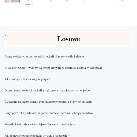
ustnej. …
Losowe
Asany stojące w jodze: korzyści, techniki i praktyka dla każdego
Siłownie Ochota – wybierz najlepszą siłownię w dzielnicy Ochota w Warszawie
Jakie korzyści daje trening w grupie?
Dhanurasana: korzyści, technika wykonania i bezpieczeństwo w jodze
Ćwiczenia na biceps z hantlami: skuteczne techniki i błędy do unikania
Pozycja dziecka (Balasana) w jodze: korzyści, techniki i bezpieczeństwo
Zespół cieśni nadgarstka – objawy, leczenie i profilaktyka
Jak poprawić technikę podczas pływania na basenie?