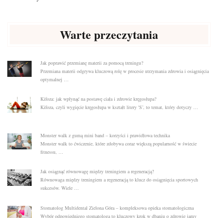
Warte przeczytania
Jak poprawić przemianę materii za pomocą treningu?
Przemiana materii odgrywa kluczową rolę w procesie utrzymania zdrowia i osiągnięcia
optymalnej …
Kifoza: jak wpłynąć na postawę ciała i zdrowie kręgosłupa?
Kifoza, czyli wygięcie kręgosłupa w kształt litery 'S’, to temat, który dotyczy …
Monster walk z gumą mini band – korzyści i prawidłowa technika
Monster walk to ćwiczenie, które zdobywa coraz większą popularność w świecie
fitnessu, …
Jak osiągnąć równowagę między treningiem a regeneracją?
Równowaga między treningiem a regeneracją to klucz do osiągnięcia sportowych
sukcesów. Wiele …
Stomatolog Multidental Zielona Góra – kompleksowa opieka stomatologiczna
Wybór odpowiedniego stomatologa to kluczowy krok w dbaniu o zdrowie jamy