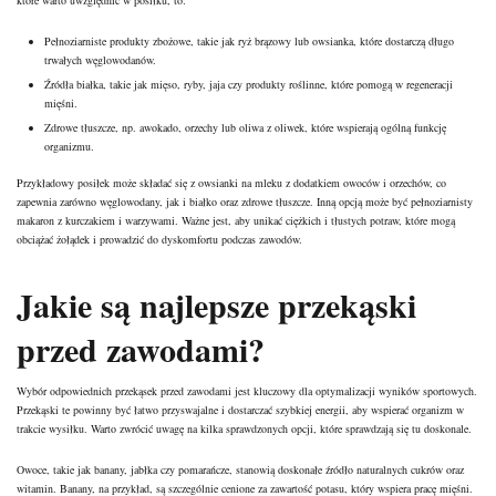
Pełnoziarniste produkty zbożowe, takie jak ryż brązowy lub owsianka, które dostarczą długo
trwałych węglowodanów.
Źródła białka, takie jak mięso, ryby, jaja czy produkty roślinne, które pomogą w regeneracji
mięśni.
Zdrowe tłuszcze, np. awokado, orzechy lub oliwa z oliwek, które wspierają ogólną funkcję
organizmu.
Przykładowy posiłek może składać się z owsianki na mleku z dodatkiem owoców i orzechów, co
zapewnia zarówno węglowodany, jak i białko oraz zdrowe tłuszcze. Inną opcją może być pełnoziarnisty
makaron z kurczakiem i warzywami. Ważne jest, aby unikać ciężkich i tłustych potraw, które mogą
obciążać żołądek i prowadzić do dyskomfortu podczas zawodów.
Jakie są najlepsze przekąski
przed zawodami?
Wybór odpowiednich przekąsek przed zawodami jest kluczowy dla optymalizacji wyników sportowych.
Przekąski te powinny być łatwo przyswajalne i dostarczać szybkiej energii, aby wspierać organizm w
trakcie wysiłku. Warto zwrócić uwagę na kilka sprawdzonych opcji, które sprawdzają się tu doskonale.
Owoce, takie jak banany, jabłka czy pomarańcze, stanowią doskonałe źródło naturalnych cukrów oraz
witamin. Banany, na przykład, są szczególnie cenione za zawartość potasu, który wspiera pracę mięśni.