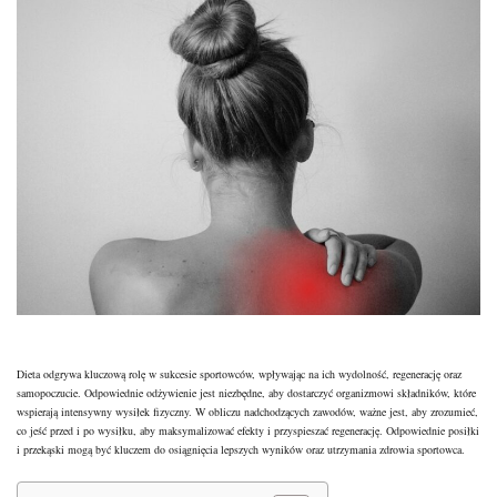
Dieta odgrywa kluczową rolę w sukcesie sportowców, wpływając na ich wydolność, regenerację oraz
samopoczucie. Odpowiednie odżywienie jest niezbędne, aby dostarczyć organizmowi składników, które
wspierają intensywny wysiłek fizyczny. W obliczu nadchodzących zawodów, ważne jest, aby zrozumieć,
co jeść przed i po wysiłku, aby maksymalizować efekty i przyspieszać regenerację. Odpowiednie posiłki
i przekąski mogą być kluczem do osiągnięcia lepszych wyników oraz utrzymania zdrowia sportowca.