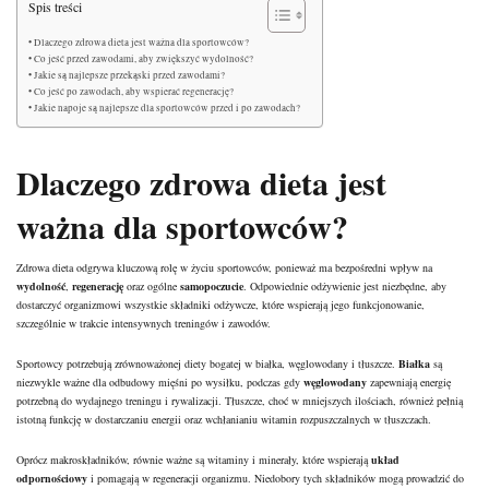
Spis treści
Dlaczego zdrowa dieta jest ważna dla sportowców?
Co jeść przed zawodami, aby zwiększyć wydolność?
Jakie są najlepsze przekąski przed zawodami?
Co jeść po zawodach, aby wspierać regenerację?
Jakie napoje są najlepsze dla sportowców przed i po zawodach?
Dlaczego zdrowa dieta jest
ważna dla sportowców?
Zdrowa dieta odgrywa kluczową rolę w życiu sportowców, ponieważ ma bezpośredni wpływ na
wydolność
,
regenerację
oraz ogólne
samopoczucie
. Odpowiednie odżywienie jest niezbędne, aby
dostarczyć organizmowi wszystkie składniki odżywcze, które wspierają jego funkcjonowanie,
szczególnie w trakcie intensywnych treningów i zawodów.
Sportowcy potrzebują zrównoważonej diety bogatej w białka, węglowodany i tłuszcze.
Białka
są
niezwykle ważne dla odbudowy mięśni po wysiłku, podczas gdy
węglowodany
zapewniają energię
potrzebną do wydajnego treningu i rywalizacji. Tłuszcze, choć w mniejszych ilościach, również pełnią
istotną funkcję w dostarczaniu energii oraz wchłanianiu witamin rozpuszczalnych w tłuszczach.
Oprócz makroskładników, równie ważne są witaminy i minerały, które wspierają
układ
odpornościowy
i pomagają w regeneracji organizmu. Niedobory tych składników mogą prowadzić do