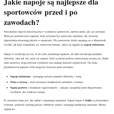
Jakie napoje są najlepsze dla
sportowców przed i po
zawodach?
Nawodnienie odgrywa kluczową rolę w wydolności sportowców, zarówno przed, jak i po zawodach.
Woda jest podstawowym napojem, który powinien być spożywany regularnie, aby utrzymać
odpowiednią równowagę płynów w organizmie. Dla sportowców, którzy angażują się w długotrwały
wysiłek, jak biegi maratońskie czy intensywne treningi, zaleca się sięganie po
napoje izotoniczne
.
Napoje te wyróżniają się tym, że nie tylko nawadniają organizm, ale także dostarczają niezbędne
elektrolity, takie jak sód, potas czy magnez, które są tracone podczas intensywnego pocenia się. Dzięki
temu sportowcy mogą utrzymać wydolność oraz uniknąć skurczów mięśniowych. Oto kilka
przykładowych napojów, które mogą być korzystne przed zawodami:
Napoje izotoniczne
– pomagają szybciej uzupełnić elektrolity i wodę.
Woda z cytryną
– może dostarczyć dodatkowych minerałów i witamin.
Napój sportowy
z dodatkiem węglowodanów – zalecany szczególnie przed długotrwałym
wysiłkiem, aby zwiększyć energię.
Po zawodach ważne jest, aby zadbać o regenerację organizmu. Napoje bogate w
białko
są doskonałym
wyborem, ponieważ wspierają procesy odbudowy mięśni i pomagają zredukować zmęczenie. Można
sięgnąć po: