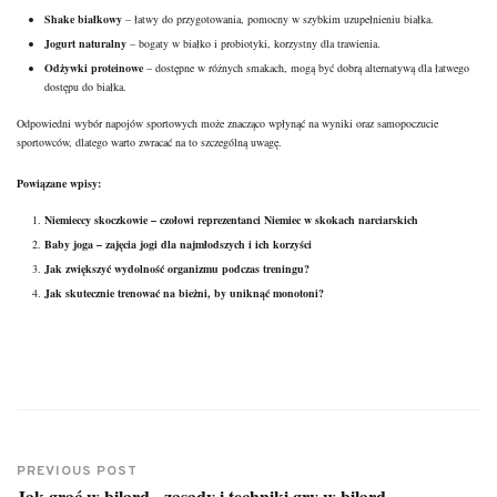
Shake białkowy
– łatwy do przygotowania, pomocny w szybkim uzupełnieniu białka.
Jogurt naturalny
– bogaty w białko i probiotyki, korzystny dla trawienia.
Odżywki proteinowe
– dostępne w różnych smakach, mogą być dobrą alternatywą dla łatwego
dostępu do białka.
Odpowiedni wybór napojów sportowych może znacząco wpłynąć na wyniki oraz samopoczucie
sportowców, dlatego warto zwracać na to szczególną uwagę.
Powiązane wpisy:
Niemieccy skoczkowie – czołowi reprezentanci Niemiec w skokach narciarskich
Baby joga – zajęcia jogi dla najmłodszych i ich korzyści
Jak zwiększyć wydolność organizmu podczas treningu?
Jak skutecznie trenować na bieżni, by uniknąć monotoni?
PREVIOUS POST
Jak grać w bilard - zasady i techniki gry w bilard