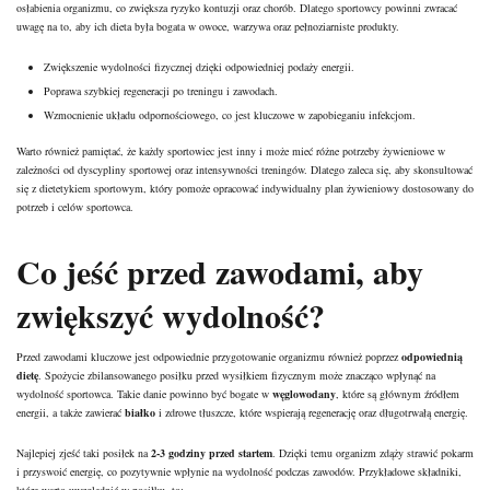
osłabienia organizmu, co zwiększa ryzyko kontuzji oraz chorób. Dlatego sportowcy powinni zwracać
uwagę na to, aby ich dieta była bogata w owoce, warzywa oraz pełnoziarniste produkty.
Zwiększenie wydolności fizycznej dzięki odpowiedniej podaży energii.
Poprawa szybkiej regeneracji po treningu i zawodach.
Wzmocnienie układu odpornościowego, co jest kluczowe w zapobieganiu infekcjom.
Warto również pamiętać, że każdy sportowiec jest inny i może mieć różne potrzeby żywieniowe w
zależności od dyscypliny sportowej oraz intensywności treningów. Dlatego zaleca się, aby skonsultować
się z dietetykiem sportowym, który pomoże opracować indywidualny plan żywieniowy dostosowany do
potrzeb i celów sportowca.
Co jeść przed zawodami, aby
zwiększyć wydolność?
Przed zawodami kluczowe jest odpowiednie przygotowanie organizmu również poprzez
odpowiednią
dietę
. Spożycie zbilansowanego posiłku przed wysiłkiem fizycznym może znacząco wpłynąć na
wydolność sportowca. Takie danie powinno być bogate w
węglowodany
, które są głównym źródłem
energii, a także zawierać
białko
i zdrowe tłuszcze, które wspierają regenerację oraz długotrwałą energię.
Najlepiej zjeść taki posiłek na
2-3 godziny przed startem
. Dzięki temu organizm zdąży strawić pokarm
i przyswoić energię, co pozytywnie wpłynie na wydolność podczas zawodów. Przykładowe składniki,
które warto uwzględnić w posiłku, to: