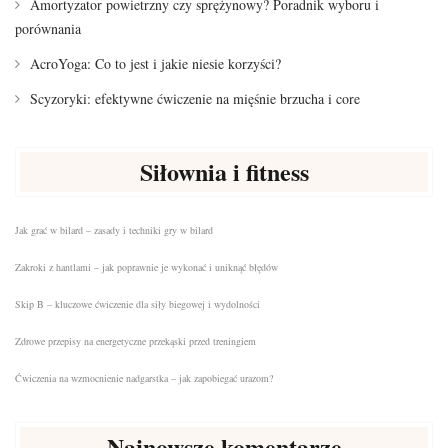
Amortyzator powietrzny czy sprężynowy? Poradnik wyboru i
porównania
AcroYoga: Co to jest i jakie niesie korzyści?
Scyzoryki: efektywne ćwiczenie na mięśnie brzucha i core
Siłownia i fitness
Jak grać w bilard – zasady i techniki gry w bilard
Zakroki z hantlami – jak poprawnie je wykonać i uniknąć błędów
Skip B – kluczowe ćwiczenie dla siły biegowej i wydolności
Zdrowe przepisy na energetyczne przekąski przed treningiem
Ćwiczenia na wzmocnienie nadgarstka – jak zapobiegać urazom?
Najnowsze komentarze