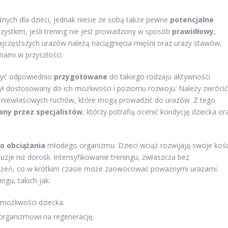
tnych dla dzieci, jednak niesie ze sobą także pewne
potencjalne
zystkim, jeśli trening nie jest prowadzony w sposób
prawidłowy
,
jczęstszych urazów należą naciągnięcia mięśni oraz urazy stawów,
ami w przyszłości.
 być odpowiednio
przygotowane
do takiego rodzaju aktywności.
był dostosowany do ich możliwości i poziomu rozwoju. Należy zwrócić
 niewłaściwych ruchów, które mogą prowadzić do urazów. Z tego
ny przez specjalistów
, którzy potrafią ocenić kondycję dziecka or
o obciążania
młodego organizmu. Dzieci wciąż rozwijają swoje kośc
uzje niż dorośli. Intensyfikowanie treningu, zwłaszcza bez
iążeń, co w krótkim czasie może zaowocować poważnymi urazami.
gu, takich jak:
możliwości dziecka.
organizmowi na regenerację.