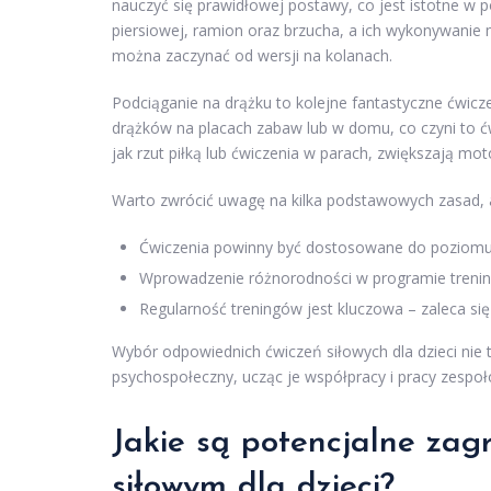
nauczyć się prawidłowej postawy, co jest istotne w 
piersiowej, ramion oraz brzucha, a ich wykonywanie
można zaczynać od wersji na kolanach.
Podciąganie na drążku to kolejne fantastyczne ćwiczen
drążków na placach zabaw lub w domu, co czyni to ćw
jak rzut piłką lub ćwiczenia w parach, zwiększają mo
Warto zwrócić uwagę na kilka podstawowych zasad, a
Ćwiczenia powinny być dostosowane do poziomu 
Wprowadzenie różnorodności w programie trenin
Regularność treningów jest kluczowa – zaleca się 
Wybór odpowiednich ćwiczeń siłowych dla dzieci nie t
psychospołeczny, ucząc je współpracy i pracy zespo
Jakie są potencjalne zag
siłowym dla dzieci?