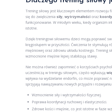
Dlaczego trening siłowy j
Trening siłowy jest kluczowym elementem rozwoju fi
się do zwiększenia
siły
,
wytrzymałości
oraz
koordy
funkcjonowanie. W młodym wieku, kiedy organizm inte
istotne.
Dzięki treningowi siłowemu dzieci mogą poprawić s
kręgosłupem w przyszłości. Ćwiczenia te stymulują
mięśniowej oraz zdrowiu układu kostnego. Trening 
wzmocnione mięśnie lepiej stabilizują stawy.
Nie można również zapomnieć o korzyściach psycholog
uczestniczą w treningu siłowym, często wykazują
wi
wpływa na wydzielanie endorfin, co może poprawić na
sprzyjają nawiązywaniu nowych przyjaźni i rozwijaniu
Wzmocnienie siły i wytrzymałości fizycznej.
Poprawa koordynacji ruchowej i elastyczności.
Zdrowe kości i mięśnie, co jest istotne w fazie wz