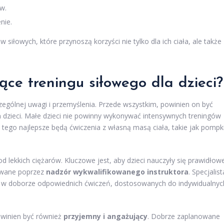
w.
nie.
siłowych, które przynoszą korzyści nie tylko dla ich ciała, ale także
ące treningu siłowego dla dzieci?
czególnej uwagi i przemyślenia. Przede wszystkim, powinien on być
a
dzieci. Małe dzieci nie powinny wykonywać intensywnych treningów
 tego najlepsze będą ćwiczenia z własną masą ciała, takie jak pompki
od lekkich ciężarów. Kluczowe jest, aby dzieci nauczyły się prawidłow
owane poprzez
nadzór wykwalifikowanego instruktora
. Specjalist
e w doborze odpowiednich ćwiczeń, dostosowanych do indywidualnyc
owinien być również
przyjemny i angażujący
. Dobrze zaplanowane