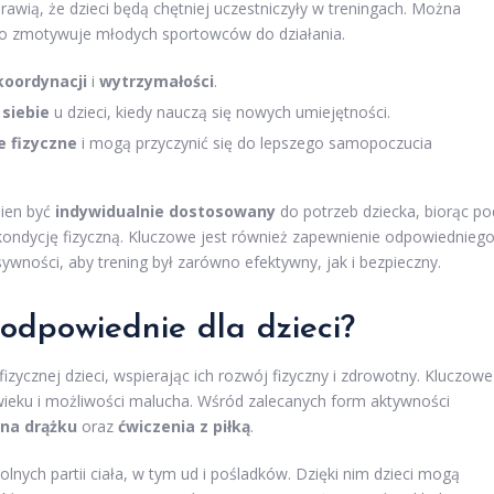
rawią, że dzieci będą chętniej uczestniczyły w treningach. Można
owo zmotywuje młodych sportowców do działania.
koordynacji
i
wytrzymałości
.
siebie
u dzieci, kiedy nauczą się nowych umiejętności.
e fizyczne
i mogą przyczynić się do lepszego samopoczucia
nien być
indywidualnie dostosowany
do potrzeb dziecka, biorąc po
kondycję fizyczną. Kluczowe jest również zapewnienie odpowiednieg
ywności, aby trening był zarówno efektywny, jak i bezpieczny.
 odpowiednie dla dzieci?
ycznej dzieci, wspierając ich rozwój fizyczny i zdrowotny. Kluczowe
 wieku i możliwości malucha. Wśród zalecanych form aktywności
 na drążku
oraz
ćwiczenia z piłką
.
nych partii ciała, w tym ud i pośladków. Dzięki nim dzieci mogą