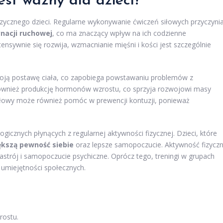
est ważny dla dzieci?
zycznego dzieci. Regularne wykonywanie ćwiczeń siłowych przyczyni
nacji ruchowej
, co ma znaczący wpływ na ich codzienne
nsywnie się rozwija, wzmacnianie mięśni i kości jest szczególnie
woją postawę ciała, co zapobiega powstawaniu problemów z
 również produkcję hormonów wzrostu, co sprzyja rozwojowi masy
siłowy może również pomóc w prewencji kontuzji, ponieważ
icznych płynących z regularnej aktywności fizycznej. Dzieci, które
ększą pewność siebie
oraz lepsze samopoczucie. Aktywność fizycz
strój i samopoczucie psychiczne. Oprócz tego, treningi w grupach
 umiejętności społecznych.
rostu.