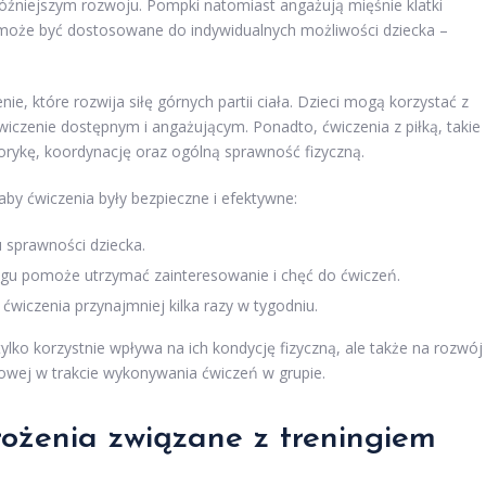
późniejszym rozwoju. Pompki natomiast angażują mięśnie klatki
 może być dostosowane do indywidualnych możliwości dziecka –
ie, które rozwija siłę górnych partii ciała. Dzieci mogą korzystać z
iczenie dostępnym i angażującym. Ponadto, ćwiczenia z piłką, takie
torykę, koordynację oraz ogólną sprawność fizyczną.
by ćwiczenia były bezpieczne i efektywne:
sprawności dziecka.
gu pomoże utrzymać zainteresowanie i chęć do ćwiczeń.
ćwiczenia przynajmniej kilka razy w tygodniu.
ylko korzystnie wpływa na ich kondycję fizyczną, ale także na rozwój
łowej w trakcie wykonywania ćwiczeń w grupie.
rożenia związane z treningiem