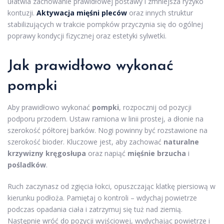
ułatwia zachowanie prawidłowej postawy i zmniejsza ryzyko
kontuzji.
Aktywacja mięśni pleców
oraz innych struktur
stabilizujących w trakcie pompków przyczynia się do ogólnej
poprawy kondycji fizycznej oraz estetyki sylwetki.
Jak prawidłowo wykonać
pompki
Aby prawidłowo wykonać
pompki
, rozpocznij od pozycji
podporu przodem. Ustaw ramiona w linii prostej, a dłonie na
szerokość półtorej barków. Nogi powinny być rozstawione na
szerokość bioder. Kluczowe jest, aby zachować
naturalne
krzywizny kręgosłupa
oraz napiąć
mięśnie brzucha
i
pośladków
.
Ruch zaczynasz od zgięcia łokci, opuszczając klatkę piersiową w
kierunku podłoża. Pamiętaj o kontroli – wdychaj powietrze
podczas opadania ciała i zatrzymuj się tuż nad ziemią.
Następnie wróć do pozycji wyjściowej, wydychając powietrze i