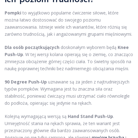
Pompki
to wyjątkowo popularne ćwiczenie siłowe, które
można łatwo dostosować do swojego poziomu
zaawansowania. Istnieje wiele ich wariantów, które różnią się
zarówno trudnością, jak i angażowanymi grupami mięśniowymi.
Dla osób początkujących
doskonałym wyborem będą
Knee
Push-Up
. W tej wersji kolana opierają się o ziemię, co znacząco
zmniejsza obciążenie górnej części ciała. To świetny sposób na
naukę poprawnej techniki bez nadmiernego obciążania mięśni.
90 Degree Push-Up
uznawane są za jeden z najtrudniejszych
typów pompków. Wymagana jest tu znaczna siła oraz
stabilność, ponieważ ćwiczący musi utrzymać ciało równolegle
do podłoża, opierając się jedynie na rękach.
Kolejną wymagającą wersją są
Hand Stand Push-Up
.
Umiejętność stania na rękach sprawia, że ten wariant jest
przeznaczony głównie dla bardzo zaawansowanych osób.
Angażuje on nie tylko ramiona, ale również
mięśnie brzucha
i