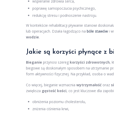
wspieranie zdrowia serca,
poprawę samopoczucia psychicznego,
redukcję stresu i podnoszenie nastroju.
W kontekście rehabilitacji pływanie stanowi doskon
lub operacjach. Działa łagodząco na
bóle stawów
i w
wodzie
.
Jakie są
korzyści płynące z 
Bieganie
przynosi szereg
korzyści zdrowotnych
, 
biegowe są doskonałym sposobem na utrzymanie prawid
form aktywności fizycznej. Na przykład, osoba o wa
Co więcej, bieganie wzmacnia
wytrzymałość
oraz
s
zwiększa
gęstość kości
, co jest kluczowe dla zapob
obniżenia poziomu cholesterolu,
zniżenia ciśnienia krwi,