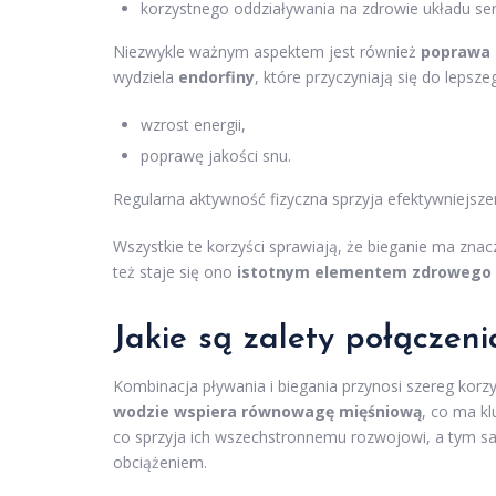
korzystnego oddziaływania na zdrowie układu s
Niezwykle ważnym aspektem jest również
poprawa 
wydziela
endorfiny
, które przyczyniają się do leps
wzrost energii,
poprawę jakości snu.
Regularna aktywność fizyczna sprzyja efektywniejsz
Wszystkie te korzyści sprawiają, że bieganie ma zna
też staje się ono
istotnym elementem zdrowego s
Jakie są zalety połączen
Kombinacja pływania i biegania przynosi szereg korzy
wodzie wspiera równowagę mięśniową
, co ma k
co sprzyja ich wszechstronnemu rozwojowi, a tym 
obciążeniem.