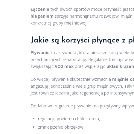
Łączenie
tych dwóch sportów może przynieść jeszcz
bieganiem
sprzyja harmonijnemu rozwojowi mięśni o
konkretnej grupy mięśniowej.
Jakie są korzyści płynące z 
Pływanie
to aktywność, która niesie ze sobą wiele
k
przechodzących rehabilitację. Regularne treningi w w
zwiększając
VO2 max
oraz wspierając
układ krążen
Co więcej, pływanie skutecznie wzmacnia
mięśnie ca
angażują jednocześnie wiele grup mięśniowych. Taki t
jest również idealna jako regeneracja po intensywn
Dodatkowo regularne pływanie ma pozytywny wpływ
regulację poziomu cholesterolu,
zmniejszenie obrzęków,