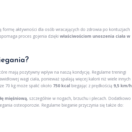
ałą formę aktywności dla osób wracających do zdrowia po kontuzjach
spomaga proces gojenia dzięki
właściwościom unoszenia ciała w
biegania
?
które mają pozytywny wpływ na naszą kondycję. Regularne treningi
łowej wagi ciała, ponieważ spalają więcej kalorii niż wiele innych
dze 70 kg może spalić około
750 kcal
biegając z prędkością
9,5 km/h
iłę mięśniową
, szczególnie w nogach, brzuchu i plecach. Dodatkowo
iegania osteoporozie. Regularne bieganie przyczynia się także do: