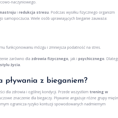
ercowo-naczyniowego.
nastroju
i
redukcja stresu
. Podczas wysiłku fizycznego organizm
zego samopoczucia. Wiele osób uprawiających bieganie zauważa:
emu funkcjonowaniu mózgu i zmniejsza podatność na stres.
czenie zarówno dla
zdrowia fizycznego
, jak i
psychicznego
. Dlate
tylu życia
.
ia pływania z bieganiem?
ści dla zdrowia i ogólnej kondycji. Przede wszystkim
trening w
luczowe znaczenie dla biegaczy. Pływanie angażuje różne grupy mięśn
samym ogranicza ryzyko kontuzji spowodowanych nadmiernym