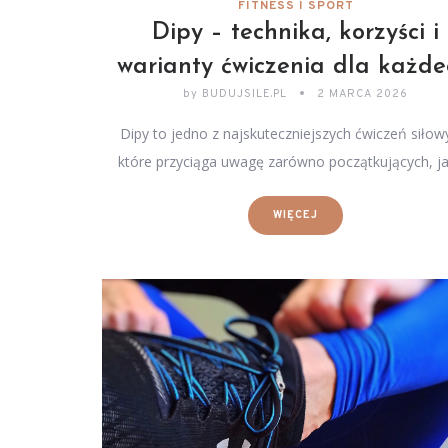
FITNESS I SPORT
Dipy – technika, korzyści i
warianty ćwiczenia dla każd
by
BUDUJSILE.PL
2 MARCA 2026
Dipy to jedno z najskuteczniejszych ćwiczeń siłow
które przyciąga uwagę zarówno początkujących, ja
WIĘCEJ