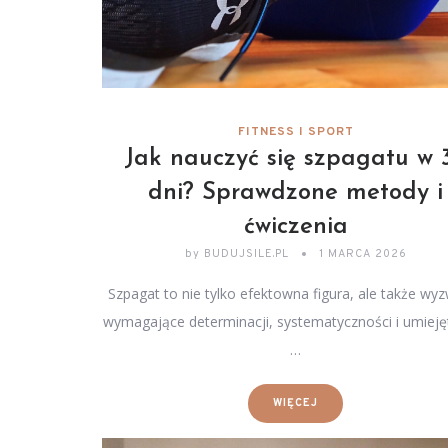
FITNESS I SPORT
Jak nauczyć się szpagatu w 
dni? Sprawdzone metody i
ćwiczenia
by
BUDUJSILE.PL
1 MARCA 2026
Szpagat to nie tylko efektowna figura, ale także wy
wymagające determinacji, systematyczności i umiejęt
…
WIĘCEJ