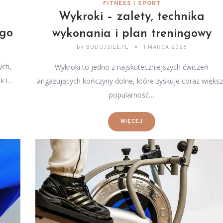
FITNESS I SPORT
Wykroki – zalety, technika
ego
wykonania i plan treningowy
by
BUDUJSILE.PL
1 MARCA 2026
ych,
Wykroki to jedno z najskuteczniejszych ćwiczeń
k i…
angażujących kończyny dolne, które zyskuje coraz więks
popularność…
WIĘCEJ