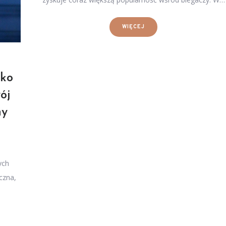
WIĘCEJ
cko
ój
ny
ych
czna,