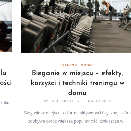
FITNESS I SPORT
la
Bieganie w miejscu – efekty,
ości
korzyści i techniki treningu w
domu
by
BUDUJSILE.PL
16 MARCA 2026
 roku
Bieganie w miejscu to forma aktywności fizycznej, która
zdobywa coraz większą popularność, zwłaszcza w…