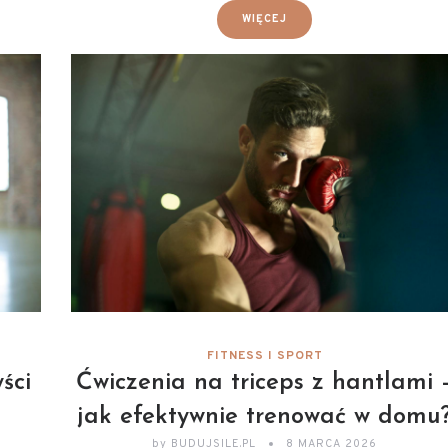
WIĘCEJ
FITNESS I SPORT
ści
Ćwiczenia na triceps z hantlami 
u
jak efektywnie trenować w domu
by
BUDUJSILE.PL
8 MARCA 2026