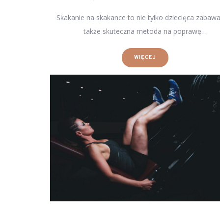
Skakanie na skakance to nie tylko dziecięca zabawa
także skuteczna metoda na poprawę…
WIĘCEJ