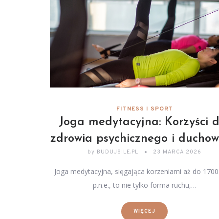
FITNESS I SPORT
Joga medytacyjna: Korzyści d
zdrowia psychicznego i duchow
by
BUDUJSILE.PL
23 MARCA 2026
Joga medytacyjna, sięgająca korzeniami aż do 1700
p.n.e., to nie tylko forma ruchu,…
WIĘCEJ