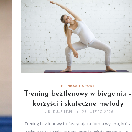
FITNESS I SPORT
Trening beztlenowy w bieganiu –
korzyści i skuteczne metody
by
BUDUJSILE.PL
23 LUTEGO 2026
Trening beztlenowy to fascynująca forma wysiłku, która
zyskuje coraz większą popularność wśród biegaczy. W…