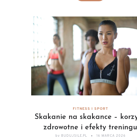
FITNESS I SPORT
Skakanie na skakance – korzy
zdrowotne i efekty trening
by
BUDUJSILE.PL
16 MARCA 2026