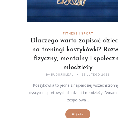
FITNESS I SPORT
Dlaczego warto zapisać dzie
na treningi koszykówki? Rozw
fizyczny, mentalny i społecz
młodzieży
by
BUDUJSILE.PL
25 LUTEGO 2026
Koszykówka to jedna z najbardziej wszechstronn
dyscyplin sportowych dla dzieci i młodzieży. Dynami
zespołowa…
WIĘCEJ