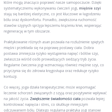
które mogą znacząco poprawić nasze samopoczucie. Dzięki
systematycznemu wykonywaniu ćwiczeń jogi,
mięśnie szyi
stają się bardziej elastyczne, co jest kluczowe w łagodzeniu
bólu oraz dyskomfortu. Ponadto, zwiększona ruchomość
stawów szyjnych sprzyja lepszemu krążeniu krwi, wspierając
regenerację w tym obszarze.
Praktykowanie różnych asan pozwala na rozluźnienie spiętych
mięśni i przekłada się na poprawę postawy ciała. Dobra
postawa zmniejsza ryzyko wystąpienia napięć i bólów szyi,
zwłaszcza wśród osób prowadzących siedzący tryb życia.
Regularne ćwiczenia jogi wzmacniają również mięśnie szyi, co
przyczynia się do zdrowia kręgosłupa oraz redukuje ryzyko
kontuzji.
Co więcej, joga działa terapeutycznie; może wspomagać
leczenie schorzeń związanych z szyją oraz pozytywnie wpływać
na jakość życia.
Zwiększenie świadomości ciała
pozwala lepiej
kontrolować napięcia i stres, co skutkuje mniejszym
odczuwaniem bólu. Dlatego regularna praktyka jogi stanowi