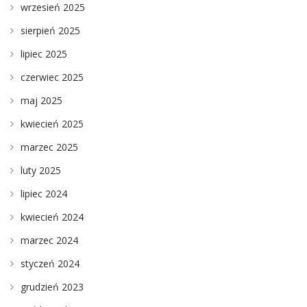
wrzesień 2025
sierpień 2025
lipiec 2025
czerwiec 2025
maj 2025
kwiecień 2025
marzec 2025
luty 2025
lipiec 2024
kwiecień 2024
marzec 2024
styczeń 2024
grudzień 2023