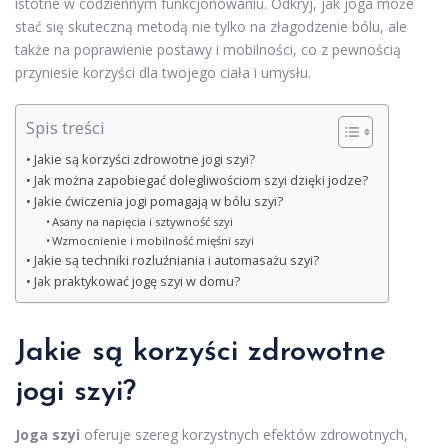
istotne w codziennym funkcjonowaniu. Odkryj, jak joga może
stać się skuteczną metodą nie tylko na złagodzenie bólu, ale
także na poprawienie postawy i mobilności, co z pewnością
przyniesie korzyści dla twojego ciała i umysłu.
Spis treści
Jakie są korzyści zdrowotne jogi szyi?
Jak można zapobiegać dolegliwościom szyi dzięki jodze?
Jakie ćwiczenia jogi pomagają w bólu szyi?
Asany na napięcia i sztywność szyi
Wzmocnienie i mobilność mięśni szyi
Jakie są techniki rozluźniania i automasażu szyi?
Jak praktykować jogę szyi w domu?
Jakie są
korzyści zdrowotne
jogi
szyi?
Joga szyi
oferuje szereg korzystnych efektów zdrowotnych,