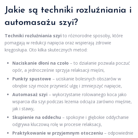
Jakie są techniki rozluźniania i
automasażu szyi?
Techniki rozluźniania szyi
to różnorodne sposoby, które
pomagają w redukcji napięcia oraz wspierają zdrowie
kręgosłupa. Oto kilka skutecznych metod:
Naciskanie dłoni na czoło
– to działanie pozwala poczuć
opór, a jednocześnie sprzyja relaksacji mięśni,
Punkty spustowe
– uciskanie bolesnych obszarów w
obrębie szyi może przynieść ulgę i zmniejszyć napięcie,
Automasaż szyi
– wykorzystanie rolowanego koca jako
wsparcia dla szyi podczas leżenia odciąża zarówno mięśnie,
jak i stawy,
Skupienie na oddechu
– spokojne i głębokie oddychanie
odgrywa kluczową rolę w procesie relaksacji,
Praktykowanie w przyjemnym otoczeniu
– odpowiednie