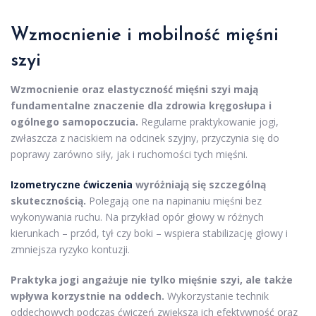
Wzmocnienie i mobilność mięśni
szyi
Wzmocnienie oraz elastyczność mięśni szyi mają
fundamentalne znaczenie dla zdrowia kręgosłupa i
ogólnego samopoczucia.
Regularne praktykowanie jogi,
zwłaszcza z naciskiem na odcinek szyjny, przyczynia się do
poprawy zarówno siły, jak i ruchomości tych mięśni.
Izometryczne ćwiczenia
wyróżniają się szczególną
skutecznością.
Polegają one na napinaniu mięśni bez
wykonywania ruchu. Na przykład opór głowy w różnych
kierunkach – przód, tył czy boki – wspiera stabilizację głowy i
zmniejsza ryzyko kontuzji.
Praktyka jogi angażuje nie tylko mięśnie szyi, ale także
wpływa korzystnie na oddech.
Wykorzystanie technik
oddechowych podczas ćwiczeń zwiększa ich efektywność oraz