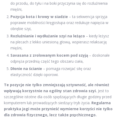
do przodu, do tyłu i na boki przyczynia się do rozluźnienia
mięśni,
Pozycja kota i krowy w siadzie
– ta sekwencja sprzyja
poprawie mobilności kręgosłupa oraz redukuje napięcia w
obrębie szyi,
Rozluźnianie i wydłużanie szyi na leżąco
– kiedy leżysz
na plecach z lekko uniesioną głową, wspierasz relaksację
mięśni,
Savasana z zrolowanym kocem pod szyją
– doskonale
odpręża przednią część tego obszaru ciała,
Dłonie na ścianie
– pomaga rozwijać siłę oraz
elastyczność dzięki oporowi.
Te pozycje nie tylko zmniejszają sztywność, ale również
wpływają korzystnie na ogólny stan zdrowia szyi.
Jest to
szczególnie istotne dla osób spędzających długie godziny przed
komputerem lub prowadzących siedzący tryb życia.
Regularna
praktyka jogi może przynieść wymierne korzyści nie tylko
dla zdrowia fizycznego, lecz także psychicznego.