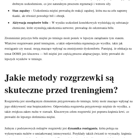
drobnym uszkodzeniom, co jest naturalnym procesem regeneracji i wzrostu siły.
Stan zapalny
– Uszkodzenia mięśni prowadzą do reakcji zapalnej, która ma na celu naprawę
tkanki, ale również powoduje ból i obrzęk.
Aktywacja receptorów bólu
– W wyniku uszkodzeń komórkowych wydzielają się substancje
chemiczne, które stymulują zakończenia nerwowe, prowadząc do odczuwania bólu.
Zrozumienie przyczyn bólu mięśni po treningu może pomóc w lepszym zarządzaniu tym stanem.
Właściwe rozgrzewanie przed treningiem, a także odpowiednia regeneracja po wysiłku, takie jak
rozciąganie czy masaż, mogą znacząco wpłynąć na zmniejszenie dyskomfortu. Pamiętaj, że edukacja na
temat DOMS jest kluczowa — ból mięśni jest częścią procesu adaptacyjnego, który prowadzi do
lepszych wyników w treningu.
Jakie metody rozgrzewki są
skuteczne przed treningiem?
Rozgrzewka jest nieodłącznym elementem przygotowania do treningu, który może znacząco wpłynąć na
jego efektywność oraz bezpieczeństwo. Odpowiednia rozgrzewka przygotowuje mięśnie do wysiłku, a
także zwiększa zakres ruchu w stawach. Kluczowym celem rozgrzewki jest poprawa krążenia krwi, co
prowadzi do lepszego dotlenienia mięśni.
Jednym z podstawowych rodzajów rozgrzewki jest
dynamika rozciągania
, która polega na
wykonywaniu ruchów o umiarkowanej intensywności. Przykłady takich ćwiczeń to wymachy, krążenia