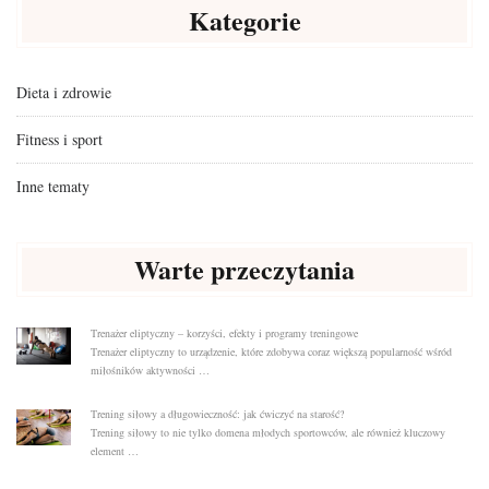
Kategorie
Dieta i zdrowie
Fitness i sport
Inne tematy
Warte przeczytania
Trenażer eliptyczny – korzyści, efekty i programy treningowe
Trenażer eliptyczny to urządzenie, które zdobywa coraz większą popularność wśród
miłośników aktywności …
Trening siłowy a długowieczność: jak ćwiczyć na starość?
Trening siłowy to nie tylko domena młodych sportowców, ale również kluczowy
element …