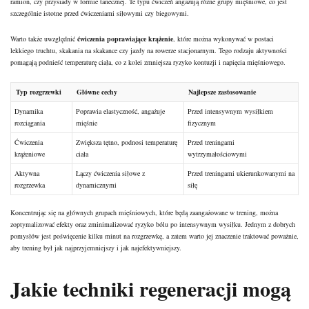
ramion, czy przysiady w formie tanecznej. Te typu ćwiczeń angażują różne grupy mięśniowe, co jest
szczególnie istotne przed ćwiczeniami siłowymi czy biegowymi.
Warto także uwzględnić
ćwiczenia poprawiające krążenie
, które można wykonywać w postaci
lekkiego truchtu, skakania na skakance czy jazdy na rowerze stacjonarnym. Tego rodzaju aktywności
pomagają podnieść temperaturę ciała, co z kolei zmniejsza ryzyko kontuzji i napięcia mięśniowego.
Typ rozgrzewki
Główne cechy
Najlepsze zastosowanie
Dynamika
Poprawia elastyczność, angażuje
Przed intensywnym wysiłkiem
rozciągania
mięśnie
fizycznym
Ćwiczenia
Zwiększa tętno, podnosi temperaturę
Przed treningami
krążeniowe
ciała
wytrzymałościowymi
Aktywna
Łączy ćwiczenia siłowe z
Przed treningami ukierunkowanymi na
rozgrzewka
dynamicznymi
siłę
Koncentrując się na głównych grupach mięśniowych, które będą zaangażowane w trening, można
zoptymalizować efekty oraz zminimalizować ryzyko bólu po intensywnym wysiłku. Jednym z dobrych
pomysłów jest poświęcenie kilku minut na rozgrzewkę, a zatem warto jej znaczenie traktować poważnie,
aby trening był jak najprzyjemniejszy i jak najefektywniejszy.
Jakie techniki regeneracji mogą