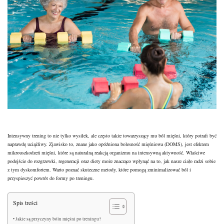
Intensywny trening to nie tylko wysiłek, ale często także towarzyszący mu ból mięśni, który potrafi być
naprawdę uciążliwy. Zjawisko to, znane jako opóźniona bolesność mięśniowa (DOMS), jest efektem
mikrouszkodzeń mięśni, które są naturalną reakcją organizmu na intensywną aktywność. Właściwe
podejście do rozgrzewki, regeneracji oraz diety może znacząco wpłynąć na to, jak nasze ciało radzi sobie
z tym dyskomfortem. Warto poznać skuteczne metody, które pomogą zminimalizować ból i
przyspieszyć powrót do formy po treningu.
Spis treści
Jakie są przyczyny bólu mięśni po treningu?