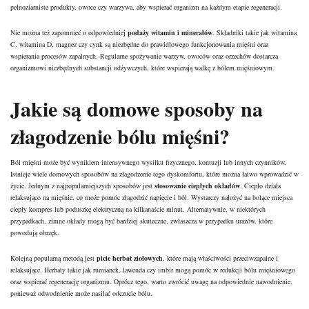
pełnoziarniste produkty, owoce czy warzywa, aby wspierać organizm na każdym etapie regeneracji.
Nie można też zapomnieć o odpowiedniej
podaży witamin i minerałów
. Składniki takie jak witamina
C, witamina D, magnez czy cynk są niezbędne do prawidłowego funkcjonowania mięśni oraz
wspierania procesów zapalnych. Regularne spożywanie warzyw, owoców oraz orzechów dostarcza
organizmowi niezbędnych substancji odżywczych, które wspierają walkę z bólem mięśniowym.
Jakie są domowe sposoby na
złagodzenie bólu mięśni?
Ból mięśni może być wynikiem intensywnego wysiłku fizycznego, kontuzji lub innych czynników.
Istnieje wiele domowych sposobów na złagodzenie tego dyskomfortu, które można łatwo wprowadzić w
życie. Jednym z najpopularniejszych sposobów jest
stosowanie ciepłych okładów
. Ciepło działa
relaksująco na mięśnie, co może pomóc złagodzić napięcie i ból. Wystarczy nałożyć na bolące miejsca
ciepły kompres lub poduszkę elektryczną na kilkanaście minut. Alternatywnie, w niektórych
przypadkach, zimne okłady mogą być bardziej skuteczne, zwłaszcza w przypadku urazów, które
powodują obrzęk.
Kolejną popularną metodą jest
picie herbat ziołowych
, które mają właściwości przeciwzapalne i
relaksujące. Herbaty takie jak rumianek, lawenda czy imbir mogą pomóc w redukcji bólu mięśniowego
oraz wspierać regenerację organizmu. Oprócz tego, warto zwrócić uwagę na odpowiednie nawodnienie,
ponieważ odwodnienie może nasilać odczucie bólu.