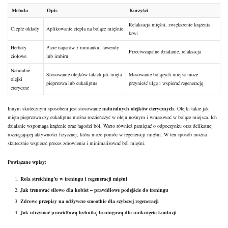
Metoda
Opis
Korzyści
Relaksacja mięśni, zwiększenie krążenia
Ciepłe okłady
Aplikowanie ciepła na bolące mięśnie
krwi
Herbaty
Picie naparów z rumianku, lawendy
Przeciwzapalne działanie, relaksacja
ziołowe
lub imbiru
Naturalne
Stosowanie olejków takich jak mięta
Masowanie bolących miejsc może
olejki
pieprzowa lub eukaliptus
przynieść ulgę i wspierać regenerację
eteryczne
Innym skutecznym sposobem jest stosowanie
naturalnych olejków eterycznych
. Olejki takie jak
mięta pieprzowa czy eukaliptus można rozcieńczyć w oleju nośnym i wmasować w bolące miejsca. Ich
działanie wspomaga krążenie oraz łagodzi ból. Warto również pamiętać o odpoczynku oraz delikatnej
rozciągającej aktywności fizycznej, która może pomóc w regeneracji mięśni. W ten sposób można
skutecznie wspierać proces zdrowienia i minimalizować ból mięśni.
Powiązane wpisy:
Rola stretching’u w treningu i regeneracji mięśni
Jak trenować siłowo dla kobiet – prawidłowe podejście do treningu
Zdrowe przepisy na odżywcze smoothie dla szybszej regeneracji
Jak utrzymać prawidłową technikę treningową dla uniknięcia kontuzji