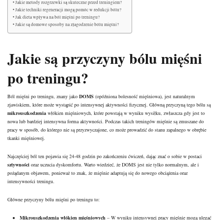
Jakie metody rozgrzewki są skuteczne przed treningiem?
Jakie techniki regeneracji mogą pomóc w redukcji bólu?
Jak dieta wpływa na ból mięśni po treningu?
Jakie są domowe sposoby na złagodzenie bólu mięśni?
Jakie są przyczyny bólu mięśni
po treningu?
Ból mięśni po treningu, znany jako
DOMS
(opóźniona bolesność mięśniowa), jest naturalnym
zjawiskiem, które może wystąpić po intensywnej aktywności fizycznej. Główną przyczyną tego bólu są
mikrouszkodzenia
włókien mięśniowych, które powstają w wyniku wysiłku, zwłaszcza gdy jest to
nowa lub bardziej intensywna forma aktywności. Podczas takich treningów mięśnie są zmuszane do
pracy w sposób, do którego nie są przyzwyczajone, co może prowadzić do stanu zapalnego w obrębie
tkanki mięśniowej.
Najczęściej ból ten pojawia się 24-48 godzin po zakończeniu ćwiczeń, dając znać o sobie w postaci
sztywności
oraz uczucia dyskomfortu. Warto wiedzieć, że DOMS jest nie tylko normalnym, ale i
pożądanym objawem, ponieważ to znak, że mięśnie adaptują się do nowego obciążenia oraz
intensywności treningu.
Główne przyczyny bólu mięśni po treningu to:
Mikrouszkodzenia włókien mięśniowych
– W wyniku intensywnej pracy mięśnie mogą ulegać