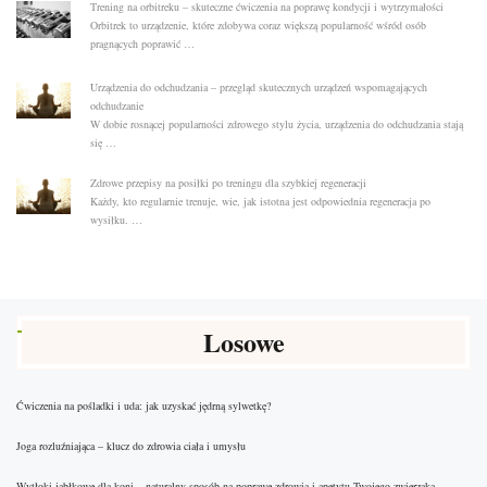
Trening na orbitreku – skuteczne ćwiczenia na poprawę kondycji i wytrzymałości
Orbitrek to urządzenie, które zdobywa coraz większą popularność wśród osób
pragnących poprawić …
Urządzenia do odchudzania – przegląd skutecznych urządzeń wspomagających
odchudzanie
W dobie rosnącej popularności zdrowego stylu życia, urządzenia do odchudzania stają
się …
Zdrowe przepisy na posiłki po treningu dla szybkiej regeneracji
Każdy, kto regularnie trenuje, wie, jak istotna jest odpowiednia regeneracja po
wysiłku. …
Losowe
Ćwiczenia na pośladki i uda: jak uzyskać jędrną sylwetkę?
Joga rozluźniająca – klucz do zdrowia ciała i umysłu
Wytłoki jabłkowe dla koni – naturalny sposób na poprawę zdrowia i apetytu Twojego zwierzaka