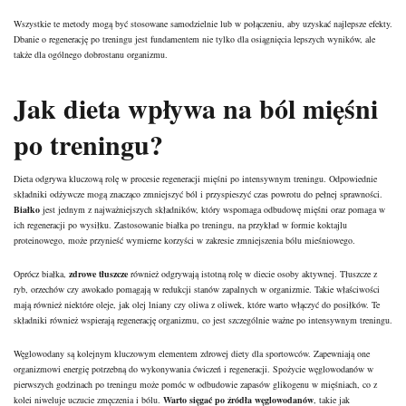
Wszystkie te metody mogą być stosowane samodzielnie lub w połączeniu, aby uzyskać najlepsze efekty.
Dbanie o regenerację po treningu jest fundamentem nie tylko dla osiągnięcia lepszych wyników, ale
także dla ogólnego dobrostanu organizmu.
Jak dieta wpływa na ból mięśni
po treningu?
Dieta odgrywa kluczową rolę w procesie regeneracji mięśni po intensywnym treningu. Odpowiednie
składniki odżywcze mogą znacząco zmniejszyć ból i przyspieszyć czas powrotu do pełnej sprawności.
Białko
jest jednym z najważniejszych składników, który wspomaga odbudowę mięśni oraz pomaga w
ich regeneracji po wysiłku. Zastosowanie białka po treningu, na przykład w formie koktajlu
proteinowego, może przynieść wymierne korzyści w zakresie zmniejszenia bólu mieśniowego.
Oprócz białka,
zdrowe tłuszcze
również odgrywają istotną rolę w diecie osoby aktywnej. Tłuszcze z
ryb, orzechów czy awokado pomagają w redukcji stanów zapalnych w organizmie. Takie właściwości
mają również niektóre oleje, jak olej lniany czy oliwa z oliwek, które warto włączyć do posiłków. Te
składniki również wspierają regenerację organizmu, co jest szczególnie ważne po intensywnym treningu.
Węglowodany są kolejnym kluczowym elementem zdrowej diety dla sportowców. Zapewniają one
organizmowi energię potrzebną do wykonywania ćwiczeń i regeneracji. Spożycie węglowodanów w
pierwszych godzinach po treningu może pomóc w odbudowie zapasów glikogenu w mięśniach, co z
kolei niweluje uczucie zmęczenia i bólu.
Warto sięgać po źródła węglowodanów
, takie jak