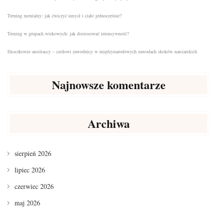
Trening mentalny: jak ćwiczyć umysł i ciało jednocześnie?
Trening w grupach wiekowych: jak dostosować intensywność?
Skoczkowie austriaccy – czołowi zawodnicy w międzynarodowych zawodach skoków narciarskich
Najnowsze komentarze
Archiwa
sierpień 2026
lipiec 2026
czerwiec 2026
maj 2026