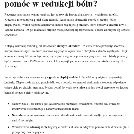
pomóc w redukcji bólu?
Regeneracja po intensywnym treningu jest niezwykle istotna dla zdrowia i wydolności mięśni.
Kluczową rolę odgrywają tutaj różne techniki, które mogą skutecznie pomóc w redukcji bólu
mięśniowego. Wśród najpopularniejszych metod znajduje się
masaży
, który poprawia krążenie krwi i
łagodzi napięcia. Dzięki masażowi mięśnie mogą szybciej się regenerować, a także zmniejsza się uczucie
sztywności.
Kolejną skuteczną techniką jest stosowanie
zimnych okładów
. Działanie zimna powoduje zwężenie
naczyń krwionośnych, co może znacząco wpłynąć na ograniczenie obrzęków i stanów zapalnych. Dzięki
temu odczuwany ból może być mniejszy, a proces regeneracji znacznie przyspieszony. Okłady powinny
być stosowane przez 15-20 minut, a ich efekty są najlepiej odczuwalne zaraz po zakończeniu wysiłku
fizycznego.
Innym sposobem na regenerację są
kąpiele w ciepłej wodzie
, które relaksują mięśnie i poprawiają
krążenie. Ciepło może działać przeciwbólowo, a dodatkowo stanowi doskonałą metodę na odprężenie
całego ciała po ciężkim treningu. Można dodać do wody sole mineralne lub olejki eteryczne, co jeszcze
bardziej potęguje efekty relaksacyjne.
Odpowiednia ilość
snopu
jest kluczowa dla regeneracji organizmu. Podczas snu organizm
intensywnie się regeneruje i naprawia uszkodzone tkanki.
Nawodnienie
ma ogromne znaczenie – odwodnienie może znacznie wydłużyć czas regeneracji i
nasilić ból mięśni.
Wprowadzenie
zdrowej diety
bogatej w białko i składniki odżywcze pomoże w budowie mięśni i
przyspieszy proces gojenia.