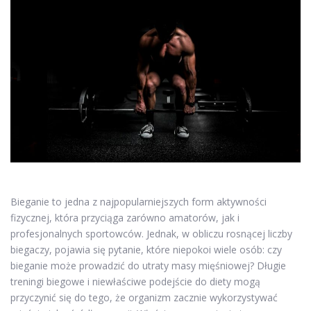
Bieganie to jedna z najpopularniejszych form aktywności
fizycznej, która przyciąga zarówno amatorów, jak i
profesjonalnych sportowców. Jednak, w obliczu rosnącej liczby
biegaczy, pojawia się pytanie, które niepokoi wiele osób: czy
bieganie może prowadzić do utraty masy mięśniowej? Długie
treningi biegowe i niewłaściwe podejście do diety mogą
przyczynić się do tego, że organizm zacznie wykorzystywać